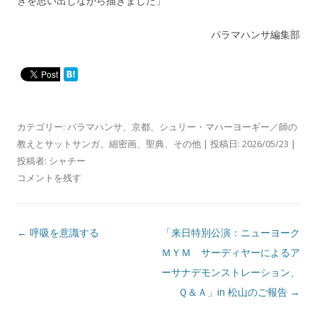
きを思い出しながら描きました」
パラマハンサ編集部
カテゴリー:
パラマハンサ
、
京都
、
シュリー・マハーヨーギー／師の
教えとサットサンガ
、
細密画
、
聖典
、
その他
| 投稿日:
2026/05/23
|
投稿者:
シャチー
コメントを残す
投
←
呼吸を意識する
「来日特別公演：ニューヨーク
稿
ＭＹＭ サーディヤーによるア
ナ
ーサナデモンストレーション、
ビ
Ｑ＆Ａ」in 松山のご報告
→
ゲ