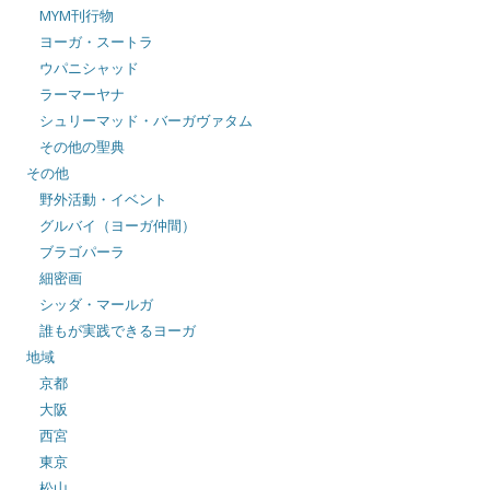
MYM刊行物
ヨーガ・スートラ
ウパニシャッド
ラーマーヤナ
シュリーマッド・バーガヴァタム
その他の聖典
その他
野外活動・イベント
グルバイ（ヨーガ仲間）
ブラゴパーラ
細密画
シッダ・マールガ
誰もが実践できるヨーガ
地域
京都
大阪
西宮
東京
松山