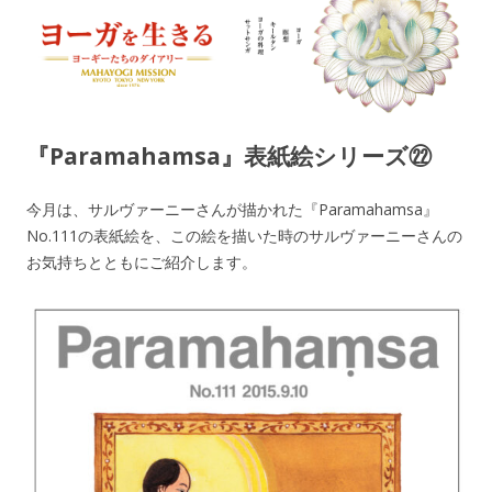
ヨーガを生きる — MAHAYOGI
ヨーギーたちのダイアリー
MISSION ブログ
『Paramahamsa』表紙絵シリーズ㉒
今月は、サルヴァーニーさんが描かれた『Paramahamsa』
No.111の表紙絵を、この絵を描いた時のサルヴァーニーさんの
お気持ちとともにご紹介します。