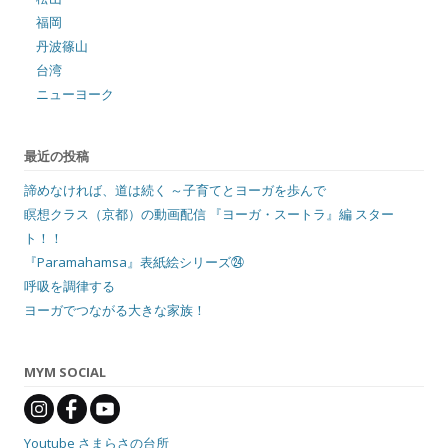
福岡
丹波篠山
台湾
ニューヨーク
最近の投稿
諦めなければ、道は続く ～子育てとヨーガを歩んで
瞑想クラス（京都）の動画配信 『ヨーガ・スートラ』編 スター
ト！！
『Paramahamsa』表紙絵シリーズ㉔
呼吸を調律する
ヨーガでつながる大きな家族！
MYM SOCIAL
Youtube さまらさの台所