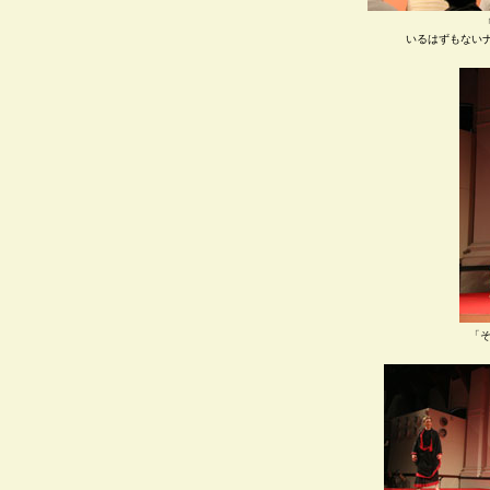
いるはずもない
「