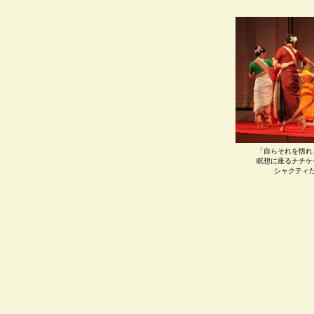
「自らそれを悟れ
瞑想に座るナチケ
シャクティ