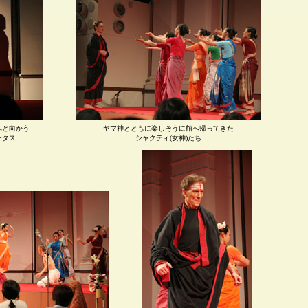
へと向かう
ヤマ神とともに楽しそうに館へ帰ってきた
ータス
シャクティ(女神)たち