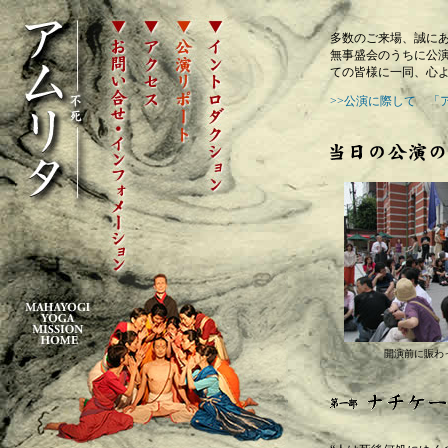
多数のご来場、誠に
無事盛会のうちに公
ての皆様に一同、心
>>公演に際して 「
開演前に賑わ