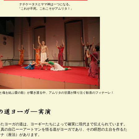
ナチケータスとヤマ神は一つになる。
「これが不死。これこそがアムリタ！」
と魂を結ぶ愛の歌）が響き渡る中、アムリタの甘露が降り注ぐ歓喜のフィナーレ！
いたヨーガの道は、ヨーギーたちによって確実に現代まで伝えられています。
，真の自己ーーアートマンを悟る道がヨーガであり、その瞑想の土台を作るた
サナ（座法）があります。