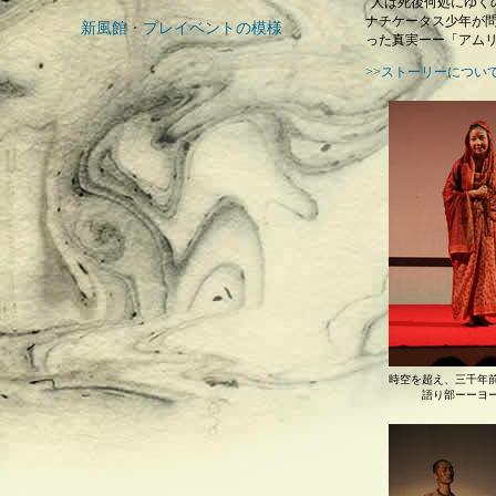
“人は死後何処にゆく
ナチケータス少年が問
新風館・プレイベントの模様
った真実ーー「アム
>>ストーリーについ
時空を超え、三千年
語り部ーーヨ