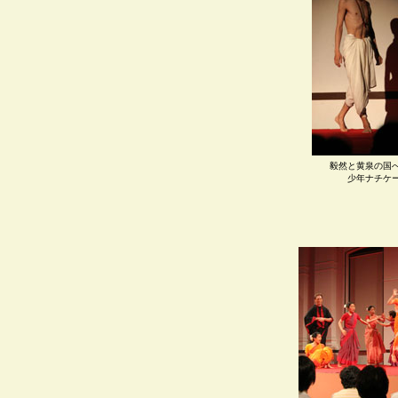
毅然と黄泉の国
少年ナチケ