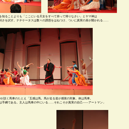
を知ることよりも「ここにいる天女をすべて持って帰りなさい」とヤマ神は
剣さを試す。ナチケータスは数々の誘惑をはねつけ、ついに真実の扉が開かれる……
神が説く馬車のたとえ「五感は馬。馬が走る道が感覚の対象。体は馬車。
は手綱である。主人は馬車の中にいる……それこそが真実の自己――アートマン」