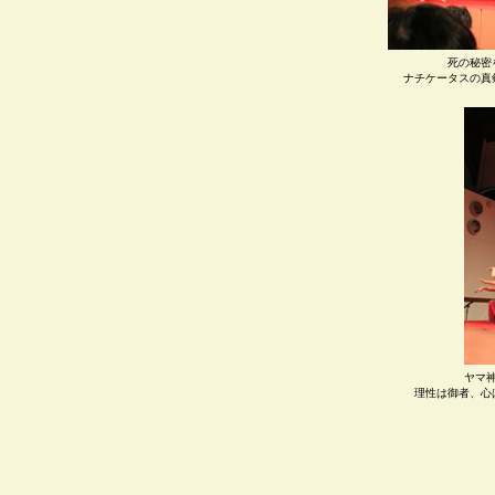
死の秘密
ナチケータスの真
ヤマ
理性は御者、心