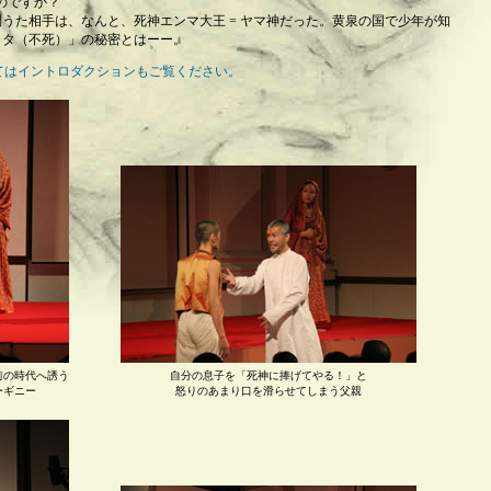
のですか？”
うた相手は、なんと、死神エンマ大王 = ヤマ神だった。黄泉の国で少年が知
リタ（不死）」の秘密とはーー。
てはイントロダクションもご覧ください。
前の時代へ誘う
自分の息子を「死神に捧げてやる！」と
ーギニー
怒りのあまり口を滑らせてしまう父親