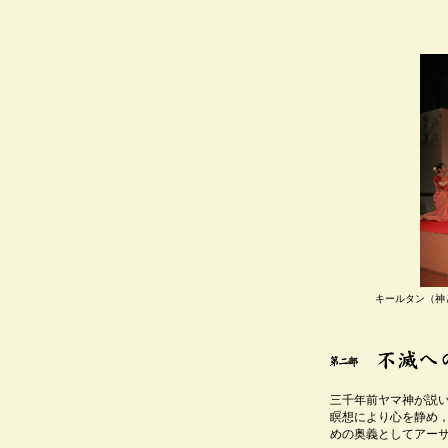
キールタン（神
三千年前ヤマ神が説
瞑想により心を静め
めの奥義としてアー