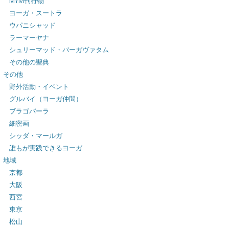
MYM刊行物
ヨーガ・スートラ
ウパニシャッド
ラーマーヤナ
シュリーマッド・バーガヴァタム
その他の聖典
その他
野外活動・イベント
グルバイ（ヨーガ仲間）
ブラゴパーラ
細密画
シッダ・マールガ
誰もが実践できるヨーガ
地域
京都
大阪
西宮
東京
松山