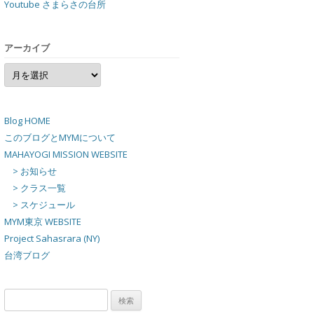
Youtube さまらさの台所
アーカイブ
ア
ー
カ
イ
ブ
Blog HOME
このブログとMYMについて
MAHAYOGI MISSION WEBSITE
> お知らせ
> クラス一覧
> スケジュール
MYM東京 WEBSITE
Project Sahasrara (NY)
台湾ブログ
検
索: