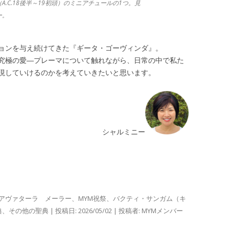
.C.18後半～19初頭）のミニアチュールの1つ。見
ー。
ョンを与え続けてきた『ギータ・ゴーヴィンダ』。
究極の愛―プレーマについて触れながら、日常の中で私た
現していけるのかを考えていきたいと思います。
シャルミニー
アヴァターラ メーラー
、
MYM祝祭
、
バクティ・サンガム（キ
典
、
その他の聖典
| 投稿日:
2026/05/02
|
投稿者:
MYMメンバー