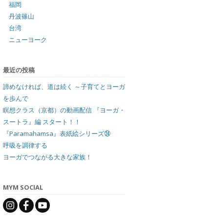
福岡
丹波篠山
台湾
ニューヨーク
最近の投稿
諦めなければ、道は続く ～子育てとヨーガ
を歩んで
瞑想クラス（京都）の動画配信 『ヨーガ・
スートラ』編 スタート！！
『Paramahamsa』表紙絵シリーズ㉔
呼吸を調律する
ヨーガでつながる大きな家族！
MYM SOCIAL