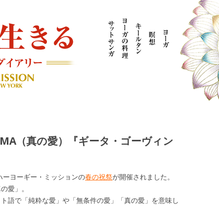
AYOGI MISSION ブログ
EMA（真の愛）『ギータ・ゴーヴィン
ハーヨーギー・ミッションの
春の祝祭
が開催されました。
真の愛」。
リット語で「純粋な愛」や「無条件の愛」「真の愛」を意味し