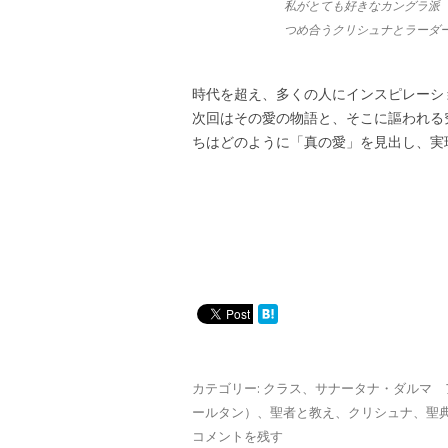
私がとても好きなカングラ派（A
つめ合うクリシュナとラーダ
時代を超え、多くの人にインスピレーシ
次回はその愛の物語と、そこに謳われる
ちはどのように「真の愛」を見出し、実
カテゴリー:
クラス
、
サナータナ・ダルマ 
ールタン）
、
聖者と教え
、
クリシュナ
、
聖
コメントを残す