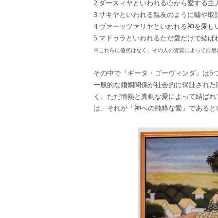
2.ダースィヤといわれる心から愛する
3.サキヤといわれる親友のように噓や
4.ヴァーッツァリヤといわれる神を愛
5.マドゥラといわれるただ愛だけで結ば
※これらに優劣はなく、その人の資質によって自然
その中で『ギータ・ゴーヴィンダ』は5
一般的な婚姻関係が社会的に保証された
く、ただ情熱と真剣な愛によって結ばれ
は、それが「神への純粋な愛」であると