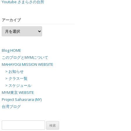
Youtube さまらさの台所
アーカイブ
ア
ー
カ
イ
ブ
Blog HOME
このブログとMYMについて
MAHAYOGI MISSION WEBSITE
> お知らせ
> クラス一覧
> スケジュール
MYM東京 WEBSITE
Project Sahasrara (NY)
台湾ブログ
検
索: