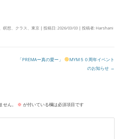
、
瞑想
、
クラス
、
東京
| 投稿日:
2026/03/03
|
投稿者:
Harshani
「PREMAー真の愛ー」
MYM５０周年イベント
のお知らせ
→
ません。
※
が付いている欄は必須項目です