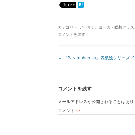
カテゴリー:
アーサナ
、
ヨーガ・瞑想クラス
コメントを残す
投
←
『Paramahamsa』表紙絵シリーズ19
稿
ナ
ビ
コメントを残す
ゲ
ー
メールアドレスが公開されることはあり
シ
コメント
※
ョ
ン