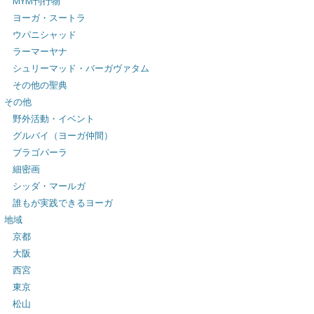
MYM刊行物
ヨーガ・スートラ
ウパニシャッド
ラーマーヤナ
シュリーマッド・バーガヴァタム
その他の聖典
その他
野外活動・イベント
グルバイ（ヨーガ仲間）
ブラゴパーラ
細密画
シッダ・マールガ
誰もが実践できるヨーガ
地域
京都
大阪
西宮
東京
松山