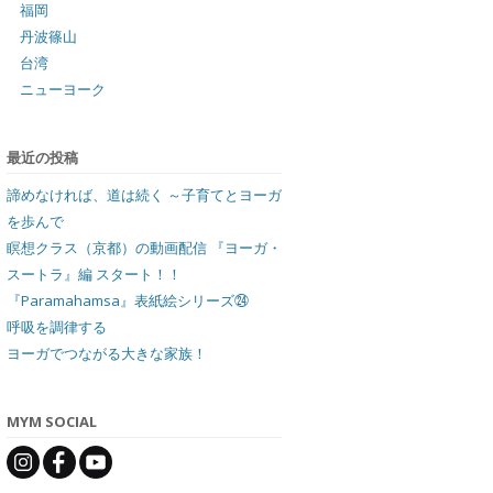
福岡
丹波篠山
台湾
ニューヨーク
最近の投稿
諦めなければ、道は続く ～子育てとヨーガ
を歩んで
瞑想クラス（京都）の動画配信 『ヨーガ・
スートラ』編 スタート！！
『Paramahamsa』表紙絵シリーズ㉔
呼吸を調律する
ヨーガでつながる大きな家族！
MYM SOCIAL