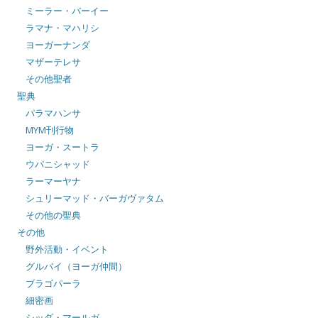
ミーラー・バーイー
ラマナ・マハリシ
ヨーガーナンダ
マザーテレサ
その他聖者
聖典
パラマハンサ
MYM刊行物
ヨーガ・スートラ
ウパニシャッド
ラーマーヤナ
シュリーマッド・バーガヴァタム
その他の聖典
その他
野外活動・イベント
グルバイ（ヨーガ仲間）
ブラゴパーラ
細密画
シッダ・マールガ