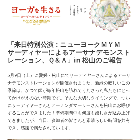
ヨーガを生きる — MAHAYOGI
ヨーギーたちのダイアリー
MISSION ブログ
「来日特別公演：ニューヨークＭＹＭ
サーディヤーによるアーサナデモンスト
レーション、Ｑ＆Ａ」in 松山のご報告
5月9日（土）に愛媛・松山にてサーディヤーさんによるアーサ
ナデモンストレーションが開催されました。新緑の眩しいこの
季節は、かつて師が毎年松山を訪れてくださった私たちにとっ
てかけがえのない時期です。そんな大切なタイミングで、つい
にサーディヤーさんとアーナンダマーリーさんを松山にお呼び
することができました！準備期間中も何度も嬉しさが込み上げ
てきましたが、当日、参加者の皆さんと素晴らしい時間を共有
でき、感謝で満たされています。