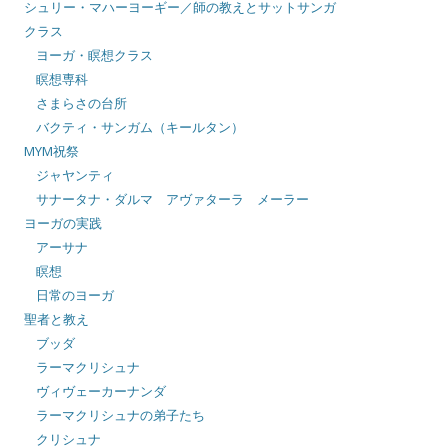
シュリー・マハーヨーギー／師の教えとサットサンガ
クラス
ヨーガ・瞑想クラス
瞑想専科
さまらさの台所
バクティ・サンガム（キールタン）
MYM祝祭
ジャヤンティ
サナータナ・ダルマ アヴァターラ メーラー
ヨーガの実践
アーサナ
瞑想
日常のヨーガ
聖者と教え
ブッダ
ラーマクリシュナ
ヴィヴェーカーナンダ
ラーマクリシュナの弟子たち
クリシュナ