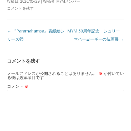
投稿日:
2026/05/29
|
投稿者:
MYMメンバー
コメントを残す
投
←
『Paramahamsa』表紙絵シ
MYM 50周年記念 シュリー・
稿
リーズ㉒
マハーヨーギーの仏画展
→
ナ
ビ
コメントを残す
ゲ
ー
メールアドレスが公開されることはありません。
※
が付いてい
る欄は必須項目です
シ
コメント
※
ョ
ン