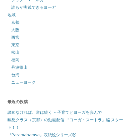
誰もが実践できるヨーガ
地域
京都
大阪
西宮
東京
松山
福岡
丹波篠山
台湾
ニューヨーク
最近の投稿
諦めなければ、道は続く ～子育てとヨーガを歩んで
瞑想クラス（京都）の動画配信 『ヨーガ・スートラ』編 スター
ト！！
『Paramahamsa』表紙絵シリーズ㉔