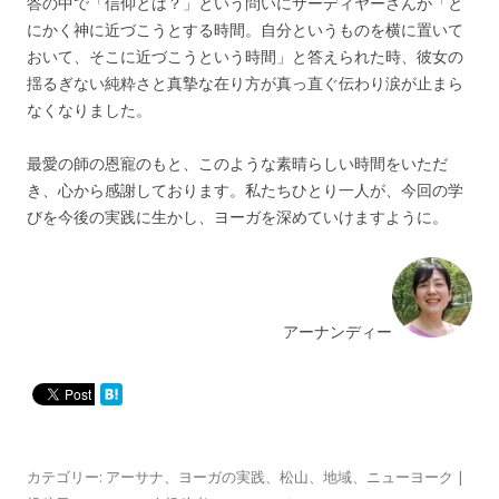
答の中で「信仰とは？」という問いにサーディヤーさんが「と
にかく神に近づこうとする時間。自分というものを横に置いて
おいて、そこに近づこうという時間」と答えられた時、彼女の
揺るぎない純粋さと真摯な在り方が真っ直ぐ伝わり涙が止まら
なくなりました。
最愛の師の恩寵のもと、このような素晴らしい時間をいただ
き、心から感謝しております。私たちひとり一人が、今回の学
びを今後の実践に生かし、ヨーガを深めていけますように。
アーナンディー
カテゴリー:
アーサナ
、
ヨーガの実践
、
松山
、
地域
、
ニューヨーク
|