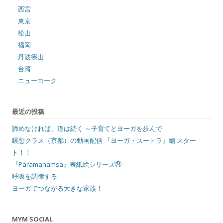
西宮
東京
松山
福岡
丹波篠山
台湾
ニューヨーク
最近の投稿
諦めなければ、道は続く ～子育てとヨーガを歩んで
瞑想クラス（京都）の動画配信 『ヨーガ・スートラ』編 スター
ト！！
『Paramahamsa』表紙絵シリーズ㉔
呼吸を調律する
ヨーガでつながる大きな家族！
MYM SOCIAL