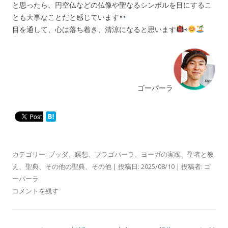
と思ったら、円空仏などの仏像や聖なるシンボルを目にするこ
とも大事なことだと感じています
目を通して、心は落ち着き、清涼になると思います
⇨
ゴーパーラ
カテゴリー:
ブッダ
、
瞑想
、
ブラゴパーラ
、
ヨーガの実践
、
聖者と教
え
、
聖典
、
その他の聖典
、
その他
| 投稿日:
2025/08/10
|
投稿者:
ゴ
ーパーラ
コメントを残す