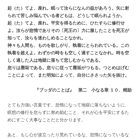
起（た）てよ、座れ。眠って汝らになんの益があろう。矢に射
られて苦しみ悩んでいる者どもは、どうして眠られようか。
起（た）てよ、座れ。平安を得るために、ひたすらに修行せ
よ。汝らが怠惰でありその〔死王の〕力に服したことを死王が
知って、汝らを迷わしめることなかれ。
神々も人間も、ものを欲しがり、執着にとらわれている。この
執着を超えよ。わずかの時をも空しく過すことなかれ。時を空
しく過した人は地獄に落ちて悲しむからである。
怠りは塵垢である。怠りに従って塵垢がつもる。つとめはげむ
ことによって、また明知によって、自分にささった矢を抜け。
『ブッダのことば』 第二 小なる章 １０、精励
とても力強い言葉です。怠惰になって地獄に落ちないように、
瞑想の修行を怠らずに努め励むこと、それが心を平安にするた
めにすごく大事なことだと分かります。
あと、もし心が波立ったり荒れているな、怠惰になっているな