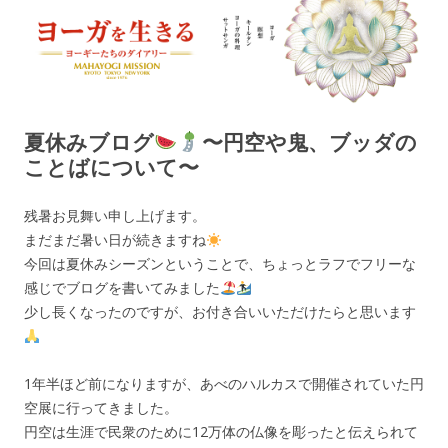
ヨーガを生きる — MAHAYOGI
ヨーギーたちのダイアリー
MISSION ブログ
夏休みブログ
〜円空や鬼、ブッダの
ことばについて〜
残暑お見舞い申し上げます。
まだまだ暑い日が続きますね
今回は夏休みシーズンということで、ちょっとラフでフリーな
感じでブログを書いてみました
少し長くなったのですが、お付き合いいただけたらと思います
1年半ほど前になりますが、あべのハルカスで開催されていた円
空展に行ってきました。
円空は生涯で民衆のために12万体の仏像を彫ったと伝えられて