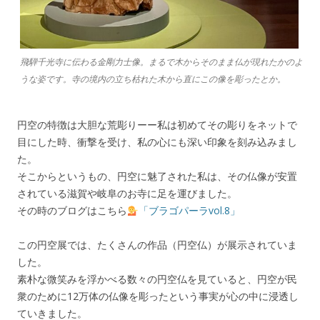
飛騨千光寺に伝わる金剛力士像。まるで木からそのまま仏が現れたかのよ
うな姿です。寺の境内の立ち枯れた木から直にこの像を彫ったとか。
円空の特徴は大胆な荒彫りーー私は初めてその彫りをネットで
目にした時、衝撃を受け、私の心にも深い印象を刻み込みまし
た。
そこからというもの、円空に魅了された私は、その仏像が安置
されている滋賀や岐阜のお寺に足を運びました。
その時のブログはこちら
「ブラゴパーラvol.8」
この円空展では、たくさんの作品（円空仏）が展示されていま
した。
素朴な微笑みを浮かべる数々の円空仏を見ていると、円空が民
衆のために12万体の仏像を彫ったという事実が心の中に浸透し
ていきました。