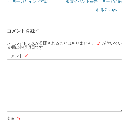
投
←
ヨーガとインド神話
東京イベント報告 ヨーガに触
稿
れる２days
→
ナ
ビ
コメントを残す
ゲ
ー
メールアドレスが公開されることはありません。
※
が付いてい
る欄は必須項目です
シ
コメント
※
ョ
ン
名前
※