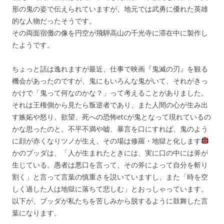
形の鬼の姿で伝えられていますが、地元では武勇に優れた英雄
的な人物だったそうです。
その両面宿儺の像を円空が飛騨高山の千光寺に滞在中に製作し
たようです。
ちょっと話は逸れますが最近、仕事で映画『鬼滅の刃』を観る
機会があったのですが、鬼にもいろんな鬼がいて、それがきっ
かけで「鬼って何なのかな？」って考えることがありました。
それは王権側から見たら叛逆者であり、また人間の心が生み出
す嫉妬や怒り、欲望、死への恐怖etcが鬼となって現れているの
かな思ったのと、不平不満や嘘、暴言を口にすれば、鬼のよう
に顔が赤くなりツノが生え、その場は修羅・地獄と化します
かのブッダは、「人が生まれたときには、実に口の中には斧が
生じている。愚者は悪口を言って、その斧によって自分を斬り
割く」と言って言葉の慎重さを説いていますし、また「時を空
しく過した人は地獄に落ちて悲しむ」とおっしゃっています。
以下が、ブッダが私たちを苦しみから脱するように鼓舞した言
葉になります。