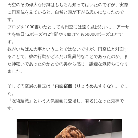
円空のその偉大な行跡はもちろん知ってはいたのですが、実際
に円空仏を見ていると、自然と頭が下がる思いになったので
す。
ブログを1000書いたとしても円空には遠く及ばないし、アーサ
ナを毎日12ポーズ×12年間やり続けても50000ポーズほどで
す。
数がいちばん大事ということではないですが、円空仏と対面す
ることで、彼の行動がどれだけ驚異的なことであったのか、ま
た神狂いであったのかと心の奥から感じ、謙虚な気持ちになり
ました。
そして円空展の目玉は
「両面宿儺（りょうめんすくな）」
でし
た。
『呪術廻戦』という人気漫画に登場し、有名になった鬼神で
す。