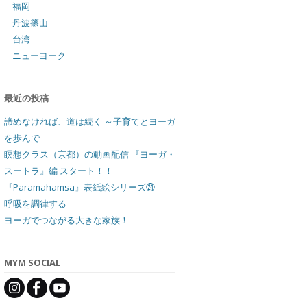
福岡
丹波篠山
台湾
ニューヨーク
最近の投稿
諦めなければ、道は続く ～子育てとヨーガ
を歩んで
瞑想クラス（京都）の動画配信 『ヨーガ・
スートラ』編 スタート！！
『Paramahamsa』表紙絵シリーズ㉔
呼吸を調律する
ヨーガでつながる大きな家族！
MYM SOCIAL