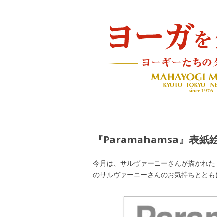
ヨーギーたちのダイアリー
ヨーガを生きる — MAH
『Paramahamsa』表
今月は、サルヴァーニーさんが描かれた『Pa
のサルヴァーニーさんのお気持ちととも