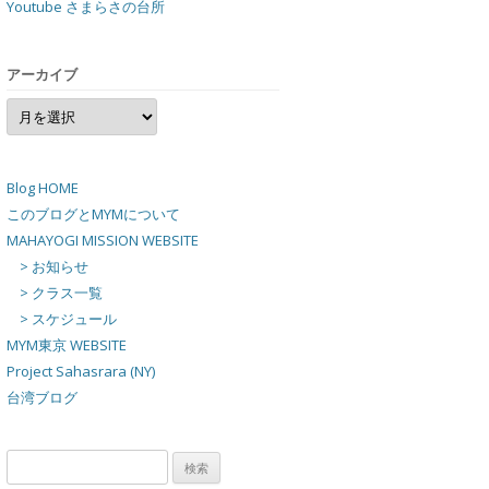
Youtube さまらさの台所
アーカイブ
ア
ー
カ
イ
ブ
Blog HOME
このブログとMYMについて
MAHAYOGI MISSION WEBSITE
> お知らせ
> クラス一覧
> スケジュール
MYM東京 WEBSITE
Project Sahasrara (NY)
台湾ブログ
検
索: