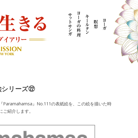
AYOGI MISSION ブログ
紙絵シリーズ㉒
ramahamsa』No.111の表紙絵を、この絵を描いた時
にご紹介します。