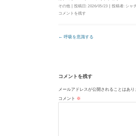
その他
| 投稿日:
2026/05/23
|
投稿者:
シャ
コメントを残す
投
←
呼吸を意識する
稿
ナ
ビ
ゲ
コメントを残す
ー
シ
メールアドレスが公開されることはあり
ョ
コメント
※
ン