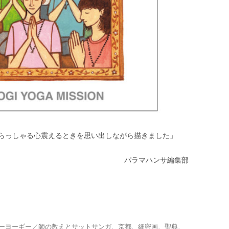
らっしゃる心震えるときを思い出しながら描きました」
パラマハンサ編集部
ーヨーギー／師の教えとサットサンガ
、
京都
、
細密画
、
聖典
、