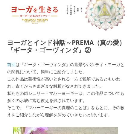
ヨーガを生きる — MAHAYOGI
ヨーギーたちのダイアリー
MISSION ブログ
ヨーガとインド神話～PREMA（真の愛）
『ギータ・ゴーヴィンダ』②
前回
は『ギータ・ゴーヴィンダ』の背景やバクティ・ヨーガと
の関係について、簡単にご紹介しました。
この作品は芸術性が高いとされる一方で難解であるともいわ
れ、古くからさまざまな解釈がなされてきました。
私たちの師シュリー・マハーヨーギーは、この作品についても
多くの示唆に富む教えを残されています。
そこで、『マハーヨーギーの真理のことば』をもとに、その教
えをご紹介しながら理解を深めていきたいと思います。