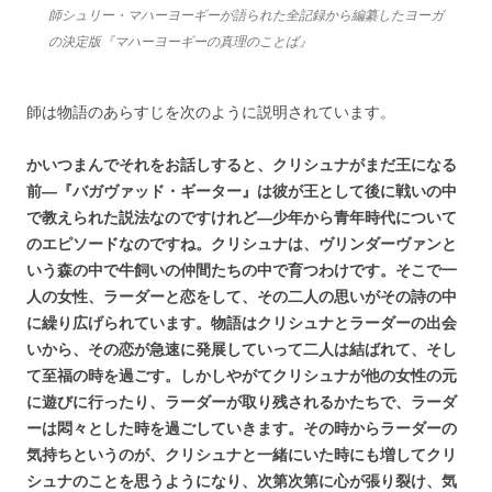
師シュリー・マハーヨーギーが語られた全記録から編纂したヨーガ
の決定版『マハーヨーギーの真理のことば』
師は物語のあらすじを次のように説明されています。
かいつまんでそれをお話しすると、クリシュナがまだ王になる
前―『バガヴァッド・ギーター』は彼が王として後に戦いの中
で教えられた説法なのですけれど―少年から青年時代について
のエピソードなのですね。クリシュナは、ヴリンダーヴァンと
いう森の中で牛飼いの仲間たちの中で育つわけです。そこで一
人の女性、ラーダーと恋をして、その二人の思いがその詩の中
に繰り広げられています。物語はクリシュナとラーダーの出会
いから、その恋が急速に発展していって二人は結ばれて、そし
て至福の時を過ごす。しかしやがてクリシュナが他の女性の元
に遊びに行ったり、ラーダーが取り残されるかたちで、ラーダ
ーは悶々とした時を過ごしていきます。その時からラーダーの
気持ちというのが、クリシュナと一緒にいた時にも増してクリ
シュナのことを思うようになり、次第次第に心が張り裂け、気