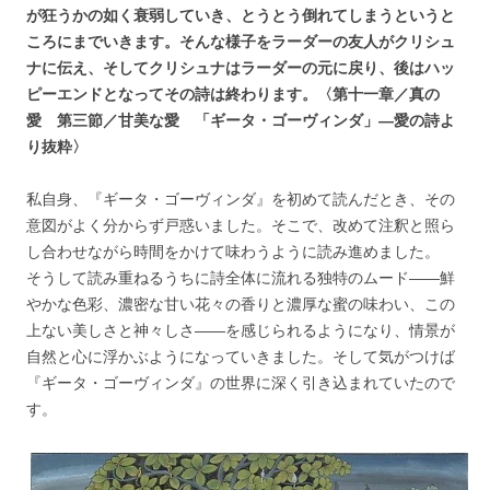
が狂うかの如く衰弱していき、とうとう倒れてしまうというと
ころにまでいきます。そんな様子をラーダーの友人がクリシュ
ナに伝え、そしてクリシュナはラーダーの元に戻り、後はハッ
ピーエンドとなってその詩は終わります。〈第十一章／真の
愛 第三節／甘美な愛 「ギータ・ゴーヴィンダ」―愛の詩よ
り抜粋〉
私自身、『ギータ・ゴーヴィンダ』を初めて読んだとき、その
意図がよく分からず戸惑いました。そこで、改めて注釈と照ら
し合わせながら時間をかけて味わうように読み進めました。
そうして読み重ねるうちに詩全体に流れる独特のムード――鮮
やかな色彩、濃密な甘い花々の香りと濃厚な蜜の味わい、この
上ない美しさと神々しさ――を感じられるようになり、情景が
自然と心に浮かぶようになっていきました。そして気がつけば
『ギータ・ゴーヴィンダ』の世界に深く引き込まれていたので
す。