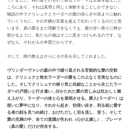
ころにあり、それは真理と同じく体験することしかできない。
物語の中でクリシュナとラーダーの愛の揺らぎや高まりに触れ
ていくうちに、その片鱗が言葉を超えて伝わってくるのだと思
います。真の愛をまだ理解できなくても、蜜の甘い香りに蜂が
群がるように、私たちの魂はそこに惹きつけられるのです。な
ぜなら、それが人の本質だからです。
そして、師の教えはさらにその先を示してくれました。
ヴリンダーヴァンの森の中で繰り返される官能的な愛の交歓
は、クリシュナと牧女ラーダーの愛をこの上なく甘美なものに
した。そしてクリシュナの移り気と此細なことから生じたラー
ダーの戸惑いと行き違い…分かたれた愛の苦しみは狂おしく燃
え上がり、ラーダーの体と心を衰弱させる。愛人(ラーダー）は
想いに夢中になり、それから起き、彷徨い歩き、到る処に愛す
る者の顔を見つめ続け、おびただしく泪を流し、笑う。そして
愛の充満の中、全ての意識が失われ（心が止滅し）、プレーマ
（真の愛）だけが存在する。