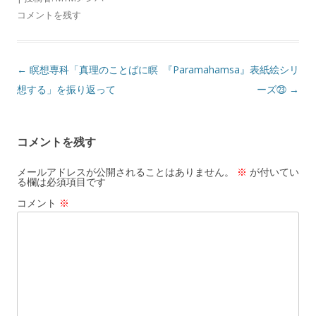
コメントを残す
投
←
瞑想専科「真理のことばに瞑
『Paramahamsa』表紙絵シリ
稿
想する」を振り返って
ーズ㉓
→
ナ
ビ
コメントを残す
ゲ
ー
メールアドレスが公開されることはありません。
※
が付いてい
る欄は必須項目です
シ
コメント
※
ョ
ン