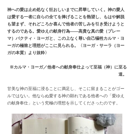
神への愛は止め処なく狂おしいまでに昇華していく。神の愛人
は愛する一者に自らの全てを捧げることを熱望し、もはや解脱
も望まず、それどころか喜んで他者の苦しみを引き受けようと
するのである。愛ゆえの献身行為――高貴な真の愛（プレー
マ）バクティ・ヨーガと、この上なく尊い自己犠牲カルマ・ヨ
ーガの極致と理想がここに見られる。〈ヨーガ・サーラ（ヨー
ガの本質）より抜粋〉
※カルマ・ヨーガ／他者への献身奉仕よって至福（神）に至る
道。
甘美な神の至福に浸ることに満足し、そこに留まることがゴー
ルではない。他ならぬ愛する神の顕れである他者への「愛ゆえ
の献身奉仕」という究極の理想を示してくださったのです。