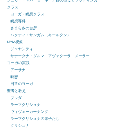
シュリー・マハーヨーギー／師の教えとサットサンガ
クラス
ヨーガ・瞑想クラス
瞑想専科
さまらさの台所
バクティ・サンガム（キールタン）
MYM祝祭
ジャヤンティ
サナータナ・ダルマ アヴァターラ メーラー
ヨーガの実践
アーサナ
瞑想
日常のヨーガ
聖者と教え
ブッダ
ラーマクリシュナ
ヴィヴェーカーナンダ
ラーマクリシュナの弟子たち
クリシュナ