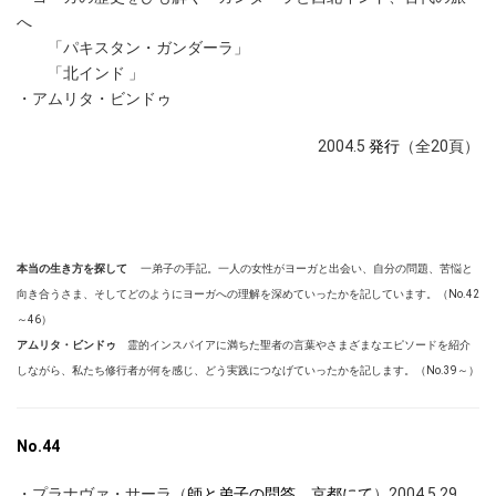
へ
「パキスタン・ガンダーラ」
「北インド 」
・アムリタ・ビンドゥ
2004.5
発行
（全20頁）
本当の生き方を探して
一弟子の手記。一人の女性がヨーガと出会い、自分の問題、苦悩と
向き合うさま、そしてどのようにヨーガへの理解を深めていったかを記しています。（No.42
～46
）
アムリタ・ビンドゥ
霊的インスパイアに満ちた聖者の言葉やさまざまなエピソードを紹介
しながら、私たち修行者が何を感じ、どう実践につなげていったかを記します。（No.39～）
No.44
・プラナヴァ・サーラ（
師と弟子の問答 京都にて
）2004.5.29