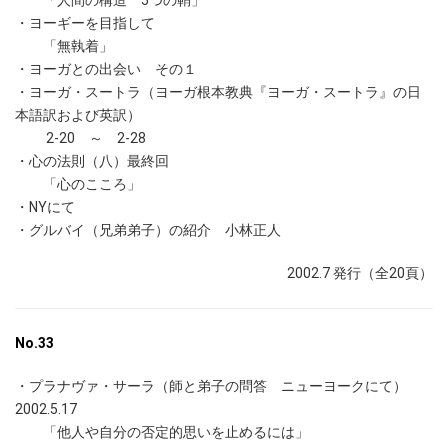
「人間の構造 5つの鞘」
・ヨーギーを目指して
「無執着」
・ヨーガとの出会い その１
・ヨーガ・スートラ（ヨーガ根本教典『ヨーガ・スートラ』の日
本語訳および英訳）
2-20 ～ 2-28
・心の法則（八）最終回
「心のこころ」
・NYにて
・グルバイ（兄弟弟子）の紹介 小林正人
2002.7 発行（全20頁）
No.33
・プラナヴァ・サーラ（師と弟子の問答 ニューヨークにて）
2002.5.17
「他人や自分の否定的思いを止めるには」