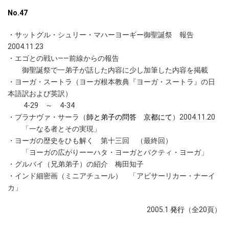
No.47
・サットグル・シュリー・マハーヨーギー御聖誕祭 報告
2004.11.23
・エゴとの戦い――前線からの報告
御聖誕祭で一弟子が話した内容に少し加筆した内容を掲載
・ヨーガ・スートラ
（ヨーガ根本教典『ヨーガ・スートラ』の日
本語訳および英訳）
4-29 ～ 4-34
・プラナヴァ・サーラ（
師と弟子の問答 京都にて
）2004.11.20
「一なる者とその実現」
・ヨーガの歴史をひも解く
第十三回 （最終回）
「ヨーガの広がりーーハタ・ヨーガとバクティ・ヨーガ」
・グルバイ（兄弟弟子）の紹介 梅田知子
・インド細密画（ミニアチュール） 「アビサーリカー・ナーイ
カ」
2005.1
発行
（全20頁）