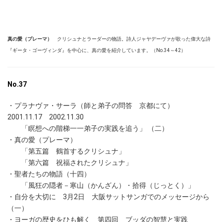
真の愛（プレーマ）
クリシュナとラーダーの物語。詩人ジャヤデーヴァが歌った偉大な詩
『ギータ・ゴーヴィンダ』を中心に、真の愛を紹介しています。（No.34～42）
No.37
・プラナヴァ・サーラ（師と弟子の問答 京都にて）
2001.11.17 2002.11.30
「瞑想への階梯一一弟子の実践を追う」 （二）
・真の愛（プレーマ）
「第五篇 鶴首するクリシュナ」
「第六篇 祝福されたクリシュナ」
・聖者たちの物語（十四）
「風狂の隠者－寒山（かんざん）・拾得（じっとく）」
・自分を大切に 3月2日 大阪サットサンガでのメッセージから
（一）
・ヨーガの歴史をひも解く 第四回 ブッダの智慧と実践