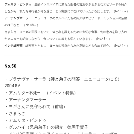
アムリタ・ビンドゥ
霊的インスパイアに満ちた聖者の言葉やさまざまなエピソードを紹介
しながら、私たち修行者が何を感じ、どう実践につなげていったかを記します。（No.39～）
アーナンダマーラー
ニューヨークのグルバイたちの紹介やエピソード、ミッションの活動
の様子など。（No.48～）
さまらさ
ヨーガの実践において、体と心を調えるために大切な食事。旬の恵みを取り入れ
たメニューを紹介しながら、食についての教えも学んでいきます。（No.48～）
インド細密画
細密画とともに、ヨーガの視点からみた意味なども含めて紹介。（No.44～）
No.50
・プラナヴァ・サーラ（
師と弟子の問答 ニューヨークにて
）
2004.8.6
・アムリタ―不死― （イベント特集）
・アーナンダマーラー
・ヨギさんに見守られて（前編）
・さまらさ
・アムリタ・ビンドゥ
・グルバイ（兄弟弟子）の紹介 徳岡千賀子