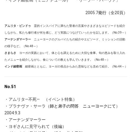
・インド細密画（ミニアチュール） 「リーラー・ハーヴァ」
2005.7
発行
（全20頁）
アムリタ・ビンドゥ
霊的インスパイアに満ちた聖者の言葉やさまざまなエピソードを紹介
しながら、私たち修行者が何を感じ、どう実践につなげていったかを記します。（No.39～）
アーナンダマーラー
ニューヨークのグルバイたちの紹介やエピソード、ミッションの活動
の様子など。（No.48～）
さまらさ
ヨーガの実践において、体と心を調えるために大切な食事。旬の恵みを取り入れ
たメニューを紹介しながら、食についての教えも学んでいきます。（No.48～）
インド細密画
細密画とともに、ヨーガの視点からみた意味なども含めて紹介。（No.44～）
No.51
・アムリタ―不死― （イベント特集）
・プラナヴァ・サーラ（
師と弟子の問答 ニューヨークにて
）
2004.9.3
・アーナンダマーラー
・ヨギさんに見守られて（後編）