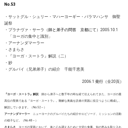
No.53
・サットグル・シュリー・マハーヨーギー・パラマハンサ 御聖
誕祭
・
プラナヴァ・サーラ（
師と弟子の問答 京都にて
）2005.10.1
「ヨーガの集中と識別」
・アーナンダマーラー
・さまらさ
・『ヨーガ・スートラ』解説（二）
・妙
・グルバイ（兄弟弟子）の紹介 千能千恵美
2006.1
発行
（全20頁）
『ヨーガ・スートラ』解説
師から弟子へと数千年の時を経て伝えられてきた、ヨーガの最
高位の聖典である『ヨーガ・スートラ』。難解な奥義を読者の実践に役立つように構成し、
解説していきます。（No.52～）
アーナンダマーラー
ニューヨークのグルバイたちの紹介やエピソード、ミッションの活動
の様子など。（No.48～）
さまらさ
ヨーガの実践において、体と心を調えるために大切な食事。旬の恵みを取り入れ