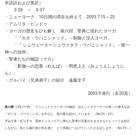
本語訳および英訳）
3-26 ～ 3-37
・ニューヨーク 10日間の滞在を終えて 2003.7.15～25
・アムリタ・ビンドゥ
・ヨーガの歴史をひも解く 第六回 聖典に現れたヨーガ
「『カタ・ウパニシャッド』－制御と没入ヨーガ」
「『 シュヴェーターシュヴァタラ・ウパニシャッド』－唯一
神への信仰」
・聖者たちの物語（十六）
「釈迦への恋慕（れんぼ）－明恵上人（みょうえしょうに
ん）」
・グルバイ（兄弟弟子）の紹介 遠藤文子
2003.9 発行（全20頁）
真の愛（プレーマ）
クリシュナとラーダーの物語。詩人ジャヤデーヴァが歌った偉大な詩
『ギータ・ゴーヴィンダ』を中心に、真の愛を紹介しています。（No.34～42）
アムリタ・ビンドゥ
霊的インスパイアに満ちた聖者の言葉やさまざまなエピソードを紹介
しながら、私たち修行者が何を感じ、どう実践につなげていったかを記します。（No.39～）