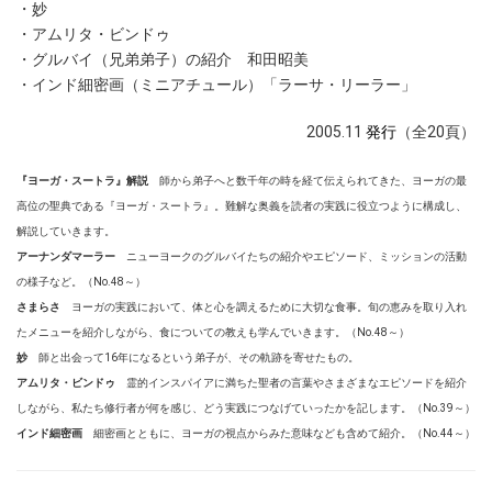
・妙
・アムリタ・ビンドゥ
・グルバイ（兄弟弟子）の紹介 和田昭美
・インド細密画（ミニアチュール）「ラーサ・リーラー」
2005.11
発行
（全20頁）
『ヨーガ・スートラ』解説
師から弟子へと数千年の時を経て伝えられてきた、ヨーガの最
高位の聖典である『ヨーガ・スートラ』。難解な奥義を読者の実践に役立つように構成し、
解説していきます。
アーナンダマーラー
ニューヨークのグルバイたちの紹介やエピソード、ミッションの活動
の様子など。（No.48～）
さまらさ
ヨーガの実践において、体と心を調えるために大切な食事。旬の恵みを取り入れ
たメニューを紹介しながら、食についての教えも学んでいきます。（No.48～）
妙
師と出会って16年になるという弟子が、その軌跡を寄せたもの。
アムリタ・ビンドゥ
霊的インスパイアに満ちた聖者の言葉やさまざまなエピソードを紹介
しながら、私たち修行者が何を感じ、どう実践につなげていったかを記します。（No.39～）
インド細密画
細密画とともに、ヨーガの視点からみた意味なども含めて紹介。（No.44～）