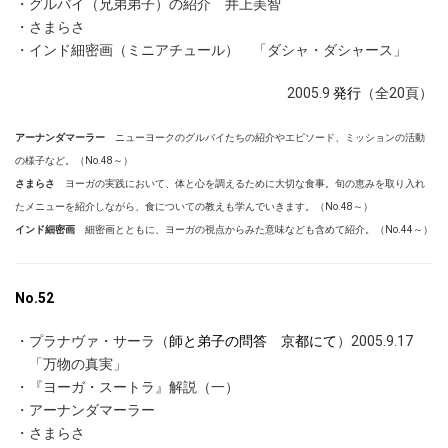
・グルバイ（兄弟弟子）の紹介 井上美智
・さまらさ
・インド細密画（ミニアチュール） 「ダシャ・ダシャース」
2005.9
発行
（全20頁）
アーナンダマーラー
ニューヨークのグルバイたちの紹介やエピソード、ミッションの活動
の様子など。（No.48～）
さまらさ
ヨーガの実践において、体と心を調えるために大切な食事。旬の恵みを取り入れ
たメニューを紹介しながら、食についての教えも学んでいきます。（No.48～）
インド細密画
細密画とともに、ヨーガの視点からみた意味なども含めて紹介。（No.44～）
No.52
・プラナヴァ・サーラ（
師と弟子の問答 京都にて
）2005.9.17
「万物の真実」
・『ヨーガ・スートラ』解説（一）
・アーナンダマーラー
・さまらさ