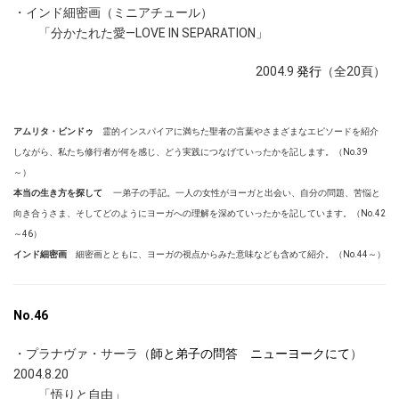
・インド細密画（ミニアチュール）
「分かたれた愛―LOVE IN SEPARATION」
2004.9
発行
（全20頁）
アムリタ・ビンドゥ
霊的インスパイアに満ちた聖者の言葉やさまざまなエピソードを紹介
しながら、私たち修行者が何を感じ、どう実践につなげていったかを記します。（No.39
～）
本当の生き方を探して
一弟子の手記。一人の女性がヨーガと出会い、自分の問題、苦悩と
向き合うさま、そしてどのようにヨーガへの理解を深めていったかを記しています。（No.42
～46
）
インド細密画
細密画とともに、ヨーガの視点からみた意味なども含めて紹介。（No.44～）
No.46
・プラナヴァ・サーラ（
師と弟子の問答 ニューヨークにて
）
2004.8.20
「悟りと自由」