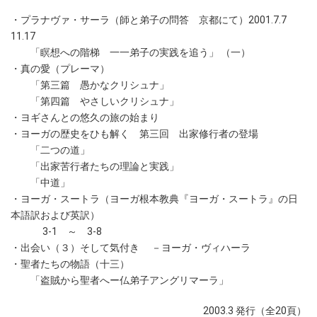
・プラナヴァ・サーラ（師と弟子の問答 京都にて）2001.7.7
11.17
「瞑想への階梯 一一弟子の実践を追う」 （一）
・真の愛（プレーマ）
「第三篇 愚かなクリシュナ」
「第四篇 やさしいクリシュナ」
・ヨギさんとの悠久の旅の始まり
・ヨーガの歴史をひも解く 第三回 出家修行者の登場
「二つの道」
「出家苦行者たちの理論と実践」
「中道」
・ヨーガ・スートラ（ヨーガ根本教典『ヨーガ・スートラ』の日
本語訳および英訳）
3-1 ～ 3-8
・出会い（３）そして気付き －ヨーガ・ヴィハーラ
・聖者たちの物語（十三）
「盗賊から聖者へー仏弟子アングリマーラ」
2003.3 発行（全20頁）