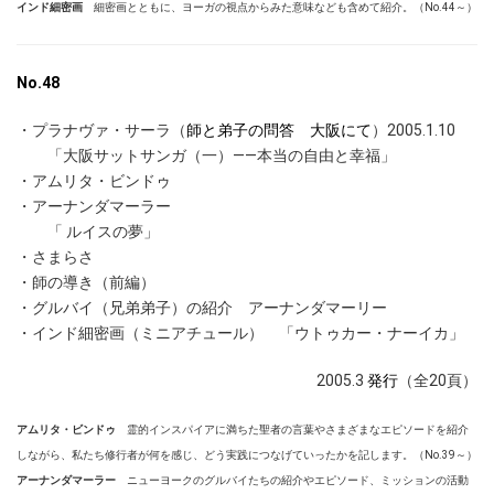
インド細密画
細密画とともに、ヨーガの視点からみた意味なども含めて紹介。（No.44～）
No.48
・プラナヴァ・サーラ（
師と弟子の問答 大阪にて
）2005.1.10
「大阪サットサンガ（一）――本当の自由と幸福」
・アムリタ・ビンドゥ
・アーナンダマーラー
「 ルイスの夢」
・さまらさ
・師の導き（前編）
・グルバイ（兄弟弟子）の紹介 アーナンダマーリー
・インド細密画（ミニアチュール） 「ウトゥカー・ナーイカ」
2005.3
発行
（全20頁）
アムリタ・ビンドゥ
霊的インスパイアに満ちた聖者の言葉やさまざまなエピソードを紹介
しながら、私たち修行者が何を感じ、どう実践につなげていったかを記します。（No.39～）
アーナンダマーラー
ニューヨークのグルバイたちの紹介やエピソード、ミッションの活動