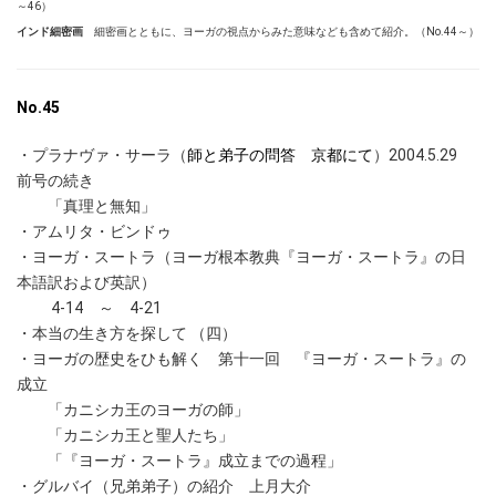
～46
）
インド細密画
細密画とともに、ヨーガの視点からみた意味なども含めて紹介。（No.44～）
No.45
・プラナヴァ・サーラ（
師と弟子の問答 京都にて
）2004.5.29
前号の続き
「真理と無知」
・アムリタ・ビンドゥ
・ヨーガ・スートラ
（ヨーガ根本教典『ヨーガ・スートラ』の日
本語訳および英訳）
4-14 ～ 4-21
・本当の生き方を探して （四）
・ヨーガの歴史をひも解く 第十一回 『ヨーガ・スートラ』の
成立
「カニシカ王のヨーガの師」
「カニシカ王と聖人たち」
「『ヨーガ・スートラ』成立までの過程」
・グルバイ（兄弟弟子）の紹介 上月大介