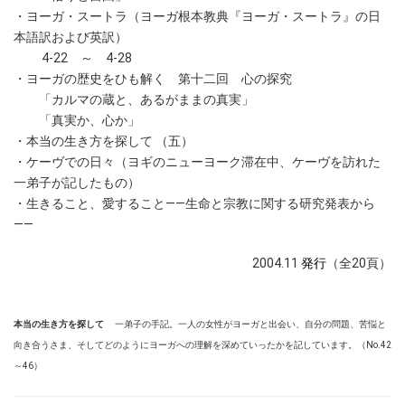
・ヨーガ・スートラ
（ヨーガ根本教典『ヨーガ・スートラ』の日
本語訳および英訳）
4-22 ～ 4-28
・ヨーガの歴史をひも解く
第十二回 心の探究
「カルマの蔵と、あるがままの真実」
「真実か、心か」
・本当の生き方を探して （五）
・
ケーヴでの日々
（ヨギのニューヨーク滞在中、ケーヴを訪れた
一弟子が記したもの）
・
生きること、愛すること――生命と宗教に関する研究発表から
――
2004.11
発行
（全20頁）
本当の生き方を探して
一弟子の手記。一人の女性がヨーガと出会い、自分の問題、苦悩と
向き合うさま、そしてどのようにヨーガへの理解を深めていったかを記しています。（No.42
～46
）