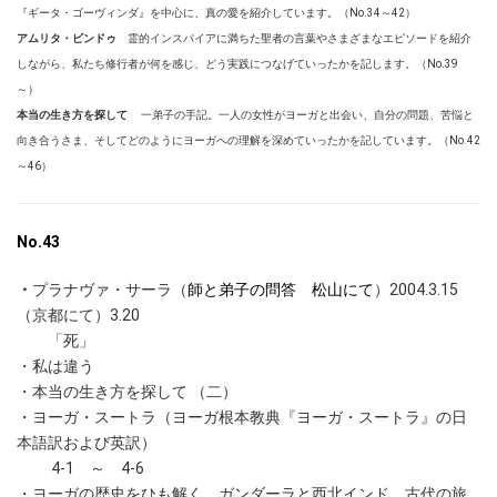
『ギータ・ゴーヴィンダ』を中心に、真の愛を紹介しています。（No.34～42）
アムリタ・ビンドゥ
霊的インスパイアに満ちた聖者の言葉やさまざまなエピソードを紹介
しながら、私たち修行者が何を感じ、どう実践につなげていったかを記します。（No.39
～）
本当の生き方を探して
一弟子の手記。一人の女性がヨーガと出会い、自分の問題、苦悩と
向き合うさま、そしてどのようにヨーガへの理解を深めていったかを記しています。（No.42
～46
）
No.43
・
プラナヴァ・サーラ（
師と弟子の問答 松山にて
）2004.3.15
（京都にて）3.20
「死」
・私は違う
・本当の生き方を探して （二）
・ヨーガ・スートラ（ヨーガ根本教典『ヨーガ・スートラ』の日
本語訳および英訳）
4-1 ～ 4-6
・ヨーガの歴史をひも解く ガンダーラと西北インド、古代の旅