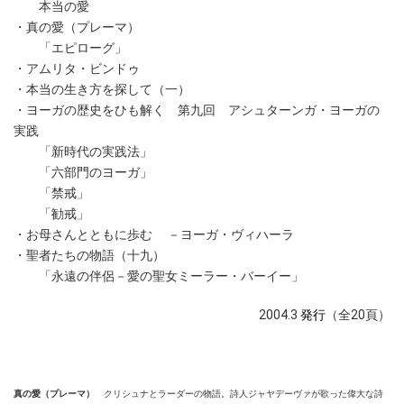
本当の愛
・真の愛（プレーマ）
「エピローグ」
・アムリタ・ビンドゥ
・本当の生き方を探して（一）
・ヨーガの歴史をひも解く 第九回 アシュターンガ・ヨーガの
実践
「新時代の実践法」
「六部門のヨーガ」
「禁戒」
「勧戒」
・お母さんとともに歩む －ヨーガ・ヴィハーラ
・聖者たちの物語（十九）
「永遠の伴侶－愛の聖女ミーラー・バーイー」
2004.3
発行
（全20頁）
真の愛（プレーマ）
クリシュナとラーダーの物語。詩人ジャヤデーヴァが歌った偉大な詩