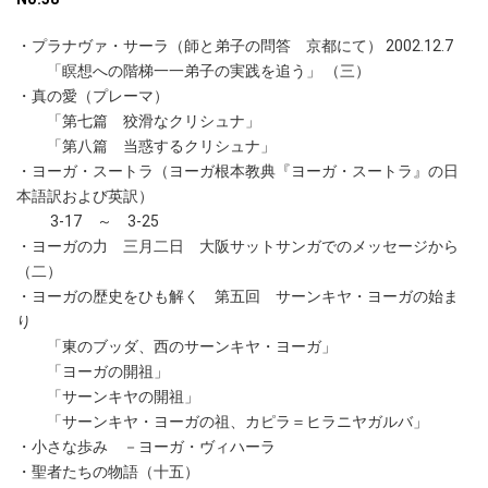
・プラナヴァ・サーラ（師と弟子の問答 京都にて） 2002.12.7
「瞑想への階梯一一弟子の実践を追う」 （三）
・真の愛（プレーマ）
「第七篇 狡滑なクリシュナ」
「第八篇 当惑するクリシュナ」
・ヨーガ・スートラ（ヨーガ根本教典『ヨーガ・スートラ』の日
本語訳および英訳）
3-17 ～ 3-25
・ヨーガの力 三月二日 大阪サットサンガでのメッセージから
（二）
・ヨーガの歴史をひも解く 第五回 サーンキヤ・ヨーガの始ま
り
「東のブッダ、西のサーンキヤ・ヨーガ」
「ヨーガの開祖」
「サーンキヤの開祖」
「サーンキヤ・ヨーガの祖、カピラ＝ヒラニヤガルバ」
・小さな歩み －ヨーガ・ヴィハーラ
・聖者たちの物語（十五）