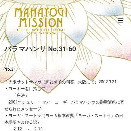
パラマハンサ No.31-60
No.31
・大阪サットサンガ（師と弟子の問答 大阪にて）2002.3.31
・ヨーギーを目指して
「座法」
・2001年シュリー・マハーヨーギーパラマハンサの御聖誕祭に寄
せられたメッセージ
・ヨーガ・スートラ（ヨーガ根本教典『ヨーガ・スートラ』の日
本語訳および英訳）
2-12 ～ 2-19