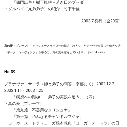
「四門出遊と樹下観耕－若き日のブッダ」
・グルバイ（兄弟弟子）の紹介 竹下千佳
2003.7 発行（全20頁）
真の愛（プレーマ）
クリシュナとラーダーの物語。詩人ジャヤデーヴァが歌った偉大な詩
『ギータ・ゴーヴィンダ』を中心に、真の愛を紹介しています。（No.34～42）
No.39
プラナヴァ・サーラ（師と弟子の問答 京都にて） 2002.12.7・
2003.1.11・2003.1.25
「瞑想への階梯一一弟子の実践を追う」 （四）
・真の愛（プレーマ）
「第九篇 不器用なクリシュナ」
「第十篇 巧みなるチャンドルブジャ」
・ヨーガ・スートラ（ヨーガ根本教典『ヨーガ・スートラ』の日