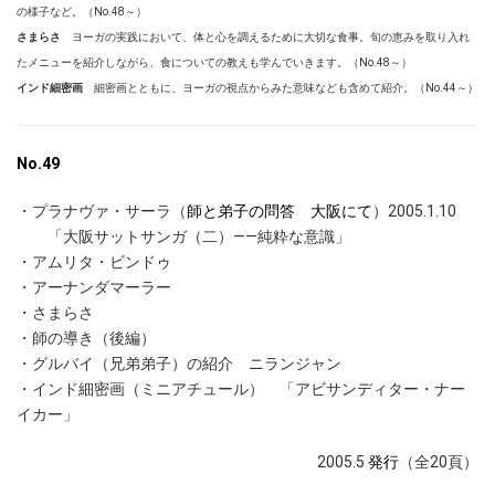
の様子など。（No.48～）
さまらさ
ヨーガの実践において、体と心を調えるために大切な食事。旬の恵みを取り入れ
たメニューを紹介しながら、食についての教えも学んでいきます。（No.48～）
インド細密画
細密画とともに、ヨーガの視点からみた意味なども含めて紹介。（No.44～）
No.49
・プラナヴァ・サーラ（
師と弟子の問答 大阪にて
）2005.1.10
「大阪サットサンガ（二）――純粋な意識」
・アムリタ・ビンドゥ
・アーナンダマーラー
・さまらさ
・師の導き（後編）
・グルバイ（兄弟弟子）の紹介 ニランジャン
・インド細密画（ミニアチュール） 「アビサンディター・ナー
イカー」
2005.5
発行
（全20頁）