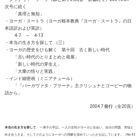
次号に続く
「真理と無知」
・ヨーガ・スートラ
（ヨーガ根本教典『ヨーガ・スートラ』の日
本語訳および英訳）
4-7 ～ 4-13
・本当の生き方を探して （三）
・ヨーガの歴史をひも解く 第十回 古く新しい時代
「古い時代のとりまとめと発展」
「新しい時代の芽生え」
「大乗の悟りと実践」
・インド細密画（ミニアチュール）
「『バーガヴァタ・プラーナ』主クリシュナとゴーピーの物
語から」
2004.7
発行
（全20頁）
本当の生き方を探して
一弟子の手記。一人の女性がヨーガと出会い、自分の問題、苦悩と
向き合うさま、そしてどのようにヨーガへの理解を深めていったかを記しています。（No.42