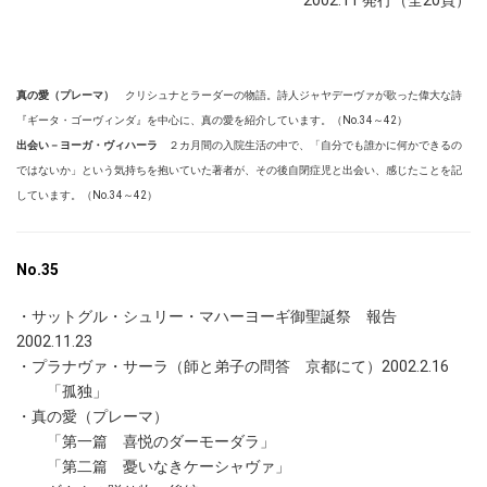
2002.11 発行（全20頁）
真の愛（プレーマ）
クリシュナとラーダーの物語。詩人ジャヤデーヴァが歌った偉大な詩
『ギータ・ゴーヴィンダ』を中心に、真の愛を紹介しています。（No.34～42）
出会い－ヨーガ・ヴィハーラ
２カ月間の入院生活の中で、「自分でも誰かに何かできるの
ではないか」という気持ちを抱いていた著者が、その後自閉症児と出会い、感じたことを記
しています。（No.34～42）
No.35
・サットグル・シュリー・マハーヨーギ御聖誕祭 報告
2002.11.23
・プラナヴァ・サーラ（師と弟子の問答 京都にて）2002.2.16
「孤独」
・真の愛（プレーマ）
「第一篇 喜悦のダーモーダラ」
「第二篇 憂いなきケーシャヴァ」