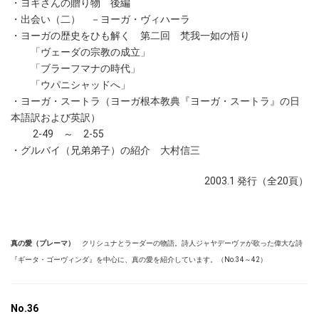
・ヨギさんの贈り物 後編
・出会い（二） －ヨーガ・ヴィハーラ
・ヨーガの歴史をひも解く 第二回 梵我一如の悟り
「ヴェーダの宗教の成立」
「ブラーフマナの時代」
「ウパニシャッドへ」
・ヨーガ・スートラ（ヨーガ根本教典『ヨーガ・スートラ』の日
本語訳および英訳）
2-49 ～ 2-55
・グルバイ（兄弟弟子）の紹介 大村信三
2003.1 発行（全20頁）
真の愛（プレーマ）
クリシュナとラーダーの物語。詩人ジャヤデーヴァが歌った偉大な詩
『ギータ・ゴーヴィンダ』を中心に、真の愛を紹介しています。（No.34～42）
No.36