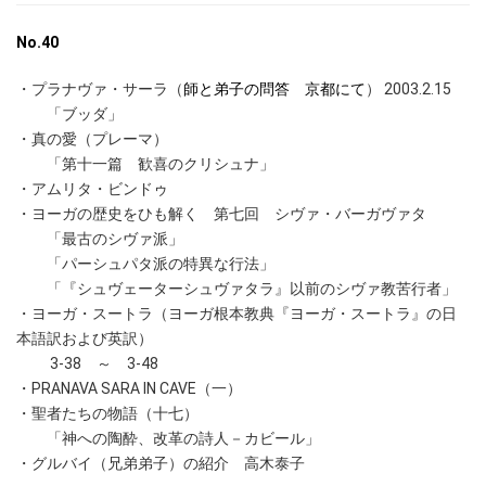
No.40
・プラナヴァ・サーラ（
師と弟子の問答 京都にて
） 2003.2.15
「ブッダ」
・真の愛（プレーマ）
「第十一篇 歓喜のクリシュナ」
・アムリタ・ビンドゥ
・ヨーガの歴史をひも解く 第七回 シヴァ・バーガヴァタ
「最古のシヴァ派」
「パーシュパタ派の特異な行法」
「『シュヴェーターシュヴァタラ』以前のシヴァ教苦行者」
・ヨーガ・スートラ（ヨーガ根本教典『ヨーガ・スートラ』の日
本語訳および英訳）
3-38 ～ 3-48
・PRANAVA SARA IN CAVE（一）
・聖者たちの物語（十七）
「神への陶酔、改革の詩人－カビール」
・グルバイ（兄弟弟子）の紹介 高木泰子