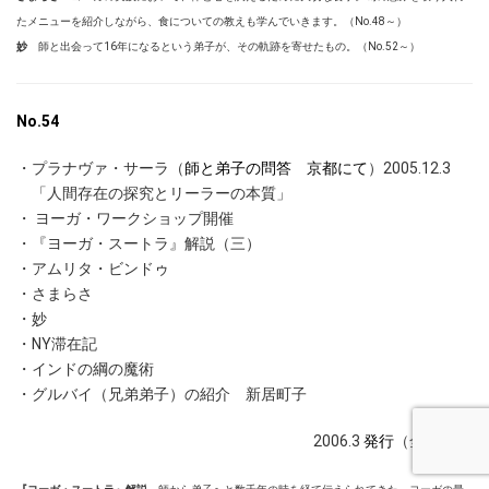
たメニューを紹介しながら、食についての教えも学んでいきます。（No.48～）
妙
師と出会って16年になるという弟子が、その軌跡を寄せたもの。（No.52～）
No.54
・
プラナヴァ・サーラ（
師と弟子の問答 京都にて
）2005.12.3
「人間存在の探究とリーラーの本質」
・ ヨーガ・ワークショップ開催
・『ヨーガ・スートラ』解説（三）
・アムリタ・ビンドゥ
・さまらさ
・妙
・NY滞在記
・インドの綱の魔術
・グルバイ（兄弟弟子）の紹介 新居町子
2006.3
発行
（全20頁）