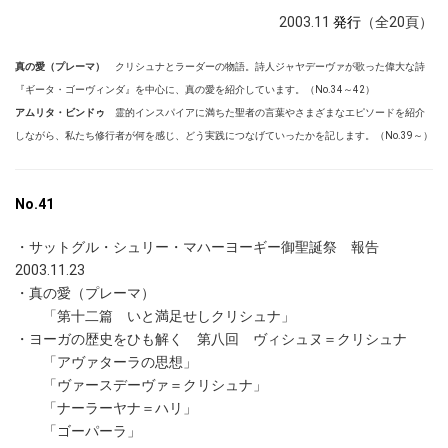
2003.11
発行
（全20頁）
真の愛（プレーマ）
クリシュナとラーダーの物語。詩人ジャヤデーヴァが歌った偉大な詩
『ギータ・ゴーヴィンダ』を中心に、真の愛を紹介しています。（No.34～42）
アムリタ・ビンドゥ
霊的インスパイアに満ちた聖者の言葉やさまざまなエピソードを紹介
しながら、私たち修行者が何を感じ、どう実践につなげていったかを記します。（No.39～）
No.41
・サットグル・シュリー・マハーヨーギー御聖誕祭 報告
2003.11.23
・真の愛（プレーマ）
「第十二篇 いと満足せしクリシュナ」
・ヨーガの歴史をひも解く 第八回 ヴィシュヌ＝クリシュナ
「アヴァターラの思想」
「ヴァースデーヴァ＝クリシュナ」
「ナーラーヤナ＝ハリ」
「ゴーパーラ」