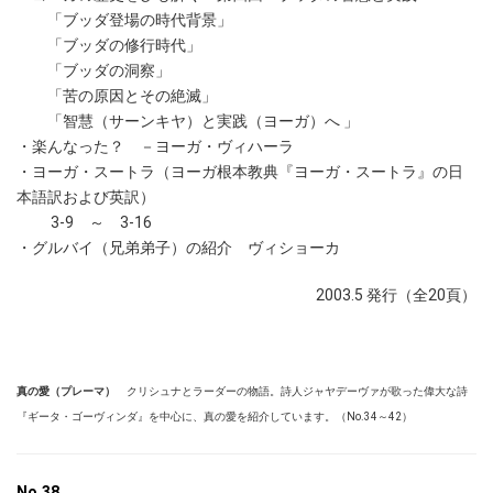
「ブッダ登場の時代背景」
「ブッダの修行時代」
「ブッダの洞察」
「苦の原因とその絶滅」
「智慧（サーンキヤ）と実践（ヨーガ）へ 」
・楽んなった？ －ヨーガ・ヴィハーラ
・ヨーガ・スートラ（ヨーガ根本教典『ヨーガ・スートラ』の日
本語訳および英訳）
3-9 ～ 3-16
・グルバイ（兄弟弟子）の紹介 ヴィショーカ
2003.5 発行（全20頁）
真の愛（プレーマ）
クリシュナとラーダーの物語。詩人ジャヤデーヴァが歌った偉大な詩
『ギータ・ゴーヴィンダ』を中心に、真の愛を紹介しています。（No.34～42）
No.38