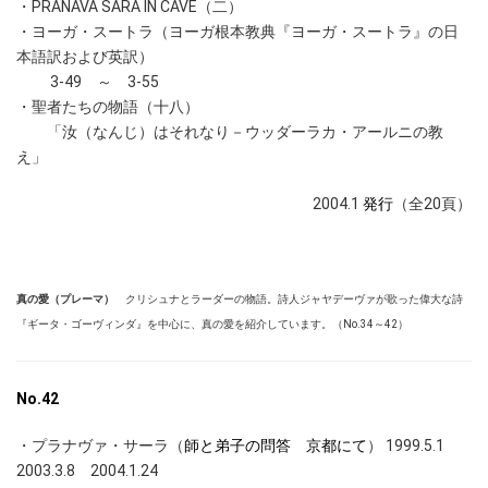
・PRANAVA SARA IN CAVE（二）
・ヨーガ・スートラ（ヨーガ根本教典『ヨーガ・スートラ』の日
本語訳および英訳）
3-49 ～ 3-55
・聖者たちの物語（十八）
「汝（なんじ）はそれなり－ウッダーラカ・アールニの教
え」
2004.1
発行
（全20頁）
真の愛（プレーマ）
クリシュナとラーダーの物語。詩人ジャヤデーヴァが歌った偉大な詩
『ギータ・ゴーヴィンダ』を中心に、真の愛を紹介しています。（No.34～42）
No.42
・プラナヴァ・サーラ（
師と弟子の問答 京都にて
） 1999.5.1
2003.3.8 2004.1.24