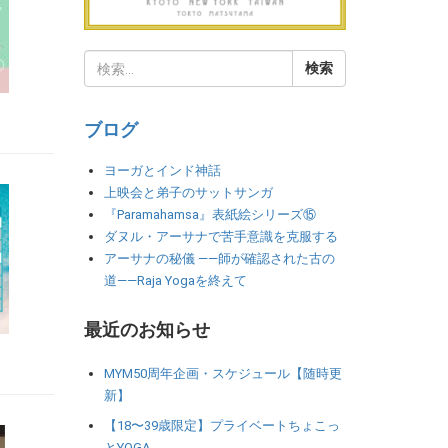
ブログ
ヨーガとインド神話
上映会と弟子のサットサンガ
『Paramahamsa』表紙絵シリーズ⑮
ダヌル・アーサナで苦手意識を克服する
アーサナの秘儀 ――師が確認された古の
道――Raja Yogaを終えて
最近のお知らせ
MYM50周年企画・スケジュール【随時更
新】
【18〜39歳限定】プライベートちょこっ
とYOGA