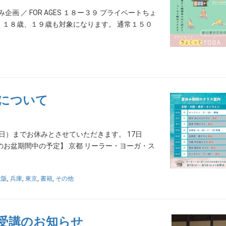
 ／ FOR AGES １８ー３９ プライベートちょ
えて、１８歳、１９歳も対象になります。 通常１５０
について
（日）までお休みとさせていただきます。 17日
のお盆期間中の予定】 京都 リーラー・ヨーガ・ス
大阪
,
兵庫
,
東京
,
書籍
,
その他
受講のお知らせ