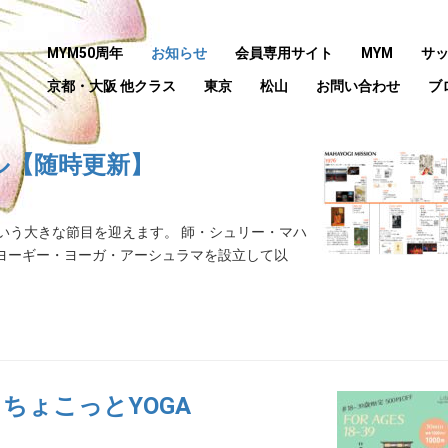
MYM50周年
お知らせ
会員専用サイト
MYM
サ
京都・大阪 他クラス
東京
松山
お問い合わせ
ブ
ル【随時更新】
という大きな節目を迎えます。 師・シュリー・マハ
ーヨーギー・ヨーガ・アーシュラマを設立して以
ちょこっとYOGA