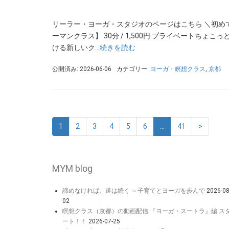
リーラー・ヨーガ・スタジオのページはこちら ＼初めて
ーマンクラス】 30分 / 1,500円 プライベートちょ
ける新しいク…
続きを読む
公開済み: 2026-06-06
カテゴリー:
ヨーガ・瞑想クラス
,
京都
1
2
3
4
5
6
…
41
>
MYM blog
諦めなければ、道は続く ～子育てとヨーガを歩んで
2026-08
02
瞑想クラス（京都）の動画配信 『ヨーガ・スートラ』編 ス
ート！！
2026-07-25