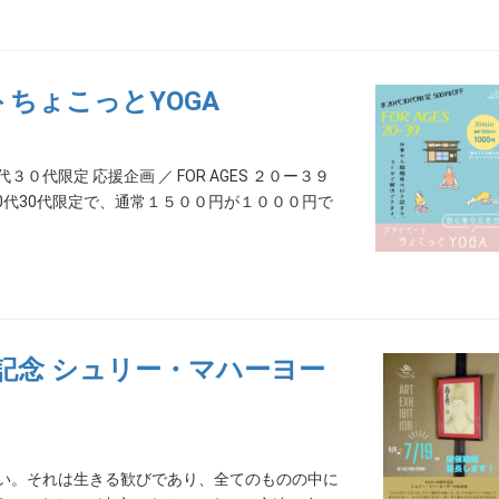
トちょこっとYOGA
代限定 応援企画 ／ FOR AGES ２０ー３９
、20代30代限定で、通常１５００円が１０００円で
周年記念 シュリー・マハーヨー
い。それは生きる歓びであり、全てのものの中に