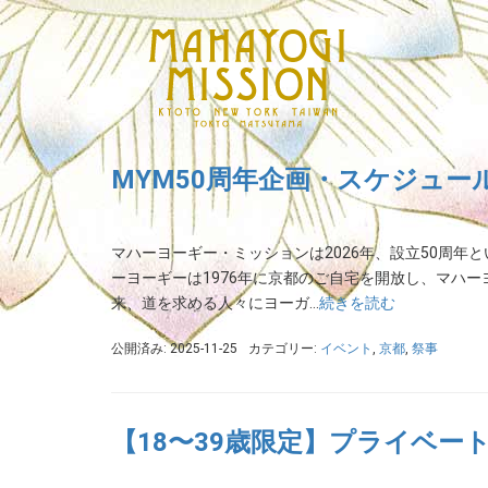
MYM50周年企画・スケジュー
マハーヨーギー・ミッションは2026年、設立50周年
ーヨーギーは1976年に京都のご自宅を開放し、マハ
来、道を求める人々にヨーガ…
続きを読む
公開済み: 2025-11-25
カテゴリー:
イベント
,
京都
,
祭事
【18〜39歳限定】プライベート