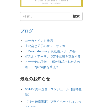
ブログ
ヨーガとインド神話
上映会と弟子のサットサンガ
『Paramahamsa』表紙絵シリーズ⑮
ダヌル・アーサナで苦手意識を克服する
アーサナの秘儀 ――師が確認された古の
道――Raja Yogaを終えて
最近のお知らせ
MYM50周年企画・スケジュール【随時更
新】
【18〜39歳限定】プライベートちょこっ
とYOGA