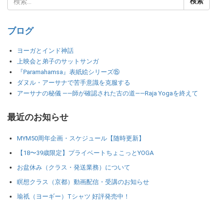
ブログ
ヨーガとインド神話
上映会と弟子のサットサンガ
『Paramahamsa』表紙絵シリーズ⑮
ダヌル・アーサナで苦手意識を克服する
アーサナの秘儀 ――師が確認された古の道――Raja Yogaを終えて
最近のお知らせ
MYM50周年企画・スケジュール【随時更新】
【18〜39歳限定】プライベートちょこっとYOGA
お盆休み（クラス・発送業務）について
瞑想クラス（京都）動画配信・受講のお知らせ
瑜祇（ヨーギー）Tシャツ 好評発売中！