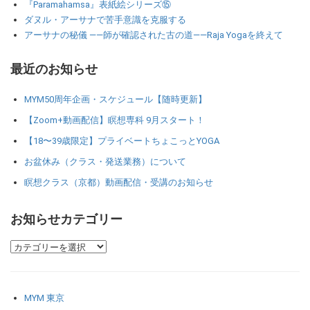
『Paramahamsa』表紙絵シリーズ⑮
ダヌル・アーサナで苦手意識を克服する
アーサナの秘儀 ――師が確認された古の道――Raja Yogaを終えて
最近のお知らせ
MYM50周年企画・スケジュール【随時更新】
【Zoom+動画配信】瞑想専科 9月スタート！
【18〜39歳限定】プライベートちょこっとYOGA
お盆休み（クラス・発送業務）について
瞑想クラス（京都）動画配信・受講のお知らせ
お知らせカテゴリー
MYM 東京