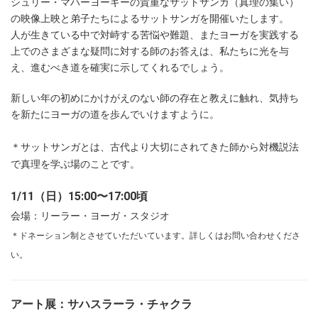
シュリー・マハーヨーギーの貴重なサットサンガ（真理の集い）
の映像上映と弟子たちによるサットサンガを開催いたします。
人が生きている中で対峙する苦悩や難題、またヨーガを実践する
上でのさまざまな疑問に対する師のお答えは、私たちに光を与
え、進むべき道を確実に示してくれるでしょう。
新しい年の初めにかけがえのない師の存在と教えに触れ、気持ち
を新たにヨーガの道を歩んでいけますように。
＊
サットサンガとは、古代より大切にされてきた師から対機説法
で真理を学ぶ場のことです。
1/11（日）15:00〜17:00頃
会場：リーラー・ヨーガ・スタジオ
＊ドネーション制とさせていただいています。詳しくはお問い合わせくださ
い。
アート展：サハスラーラ・チャクラ