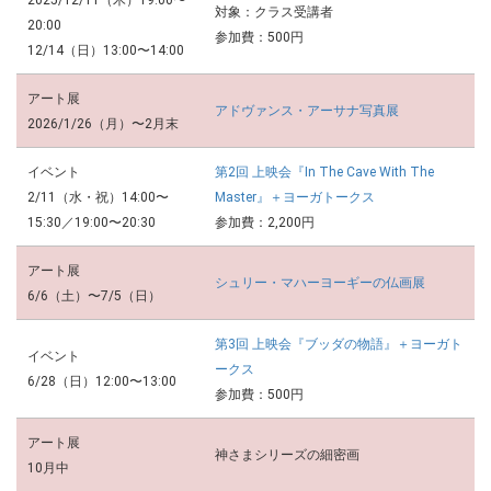
対象：クラス受講者
20:00
参加費：500円
12/14（日）13:00〜14:00
アート展
アドヴァンス・アーサナ写真展
2026/1/26（月）〜2月末
イベント
第2回 上映会
『In The Cave With The
2/11（水・祝）
14:00〜
Master』＋ヨーガトークス
15:30／19:00〜20:30
参加費：2,200円
アート展
シュリー・マハーヨーギーの仏画展
6/6（土）〜7/5（日）
第3回 上映会『ブッダの物語』＋ヨーガト
イベント
ークス
6/28（日）12:00〜13:00
参加費：500円
アート展
神さまシリーズの細密画
10月中