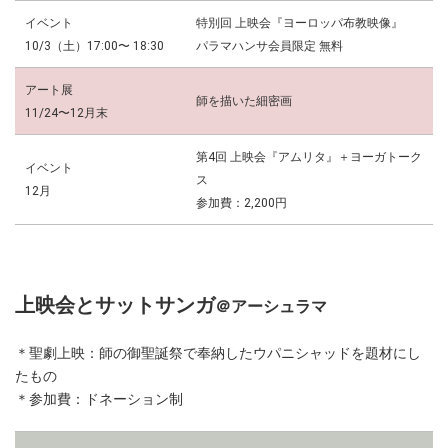
イベント
特別回 上映会『ヨーロッパ布教映像』
10/3（土）
17:00〜 18:30
パラマハンサ会員限定 無料
アート展
師を描いた細密画
11/24〜12月末
第4回 上映会『アムリタ』
＋ヨーガトーク
イベント
ス
12月
参加費：2,200円
上映会とサットサンガ
＠アーシュラマ
＊聖劇上映：師の御聖誕祭で奉納したウパニシャッドを題材にし
たもの
＊参加費：ドネーション制