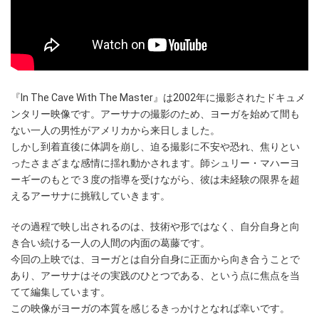
『In The Cave With The Master』は2002年に撮影されたドキュメ
ンタリー映像です。アーサナの撮影のため、ヨーガを始めて間も
ない一人の男性がアメリカから来日しました。
しかし到着直後に体調を崩し、迫る撮影に不安や恐れ、焦りとい
ったさまざまな感情に揺れ動かされます。師シュリー・マハーヨ
ーギーのもとで３度の指導を受けながら、彼は未経験の限界を超
えるアーサナに挑戦していきます。
その過程で映し出されるのは、技術や形ではなく、自分自身と向
き合い続ける一人の人間の内面の葛藤です。
今回の上映では、ヨーガとは自分自身に正面から向き合うことで
あり、アーサナはその実践のひとつである、という点に焦点を当
てて編集しています。
この映像がヨーガの本質を感じるきっかけとなれば幸いです。