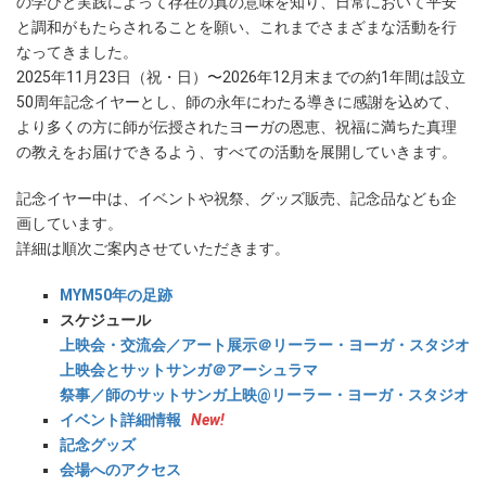
の学びと実践によって存在の真の意味を知り、日常において平安
と調和がもたらされることを願い、これまでさまざまな活動を行
なってきました。
2025年11月23日（祝・日）〜2026年12月末までの約1年間は設立
50周年記念イヤーとし、師の永年にわたる導きに感謝を込めて、
より多くの方に師が伝授されたヨーガの恩恵、祝福に満ちた真理
の教えをお届けできるよう、すべての活動を展開していきます。
記念イヤー中は、イベントや祝祭、グッズ販売、記念品なども企
画しています。
詳細は順次ご案内させていただきます。
MYM50年の足跡
スケジュール
上映会・交流会／アート展示＠リーラー・ヨーガ・スタジオ
上映会とサットサンガ＠アーシュラマ
祭事／師のサットサンガ上映@リーラー・ヨーガ・スタジオ
イベント詳細情報
New!
記念グッズ
会場へのアクセス