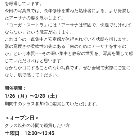
を厳選しています。
今回の写真展では、長年修練を重ねた熟練者による、より発展し
たアーサナの姿を展示します。
『ヨーガ・スートラ』には「アーサナは堅固で、快適でなければ
ならない」という箴言があります。
これは心の一点集中と安定感が体得されている状態を指します。
形の高度さや柔軟性の先にある「何のためにアーサナをするの
か」という本質――その深い集中と静寂の世界を、写真を通して感
じていただければと思います。
なかなか目にすることのない写真です。ぜひ会場で実際にご覧に
なり、肌で感じてください。
開催期間：
1/26（月）〜2/28（土）
期間中のクラス参加時に鑑賞していただけます。
＜オープン日＞
クラス以外の時間で鑑賞したい方
土曜日 12:00〜13:45