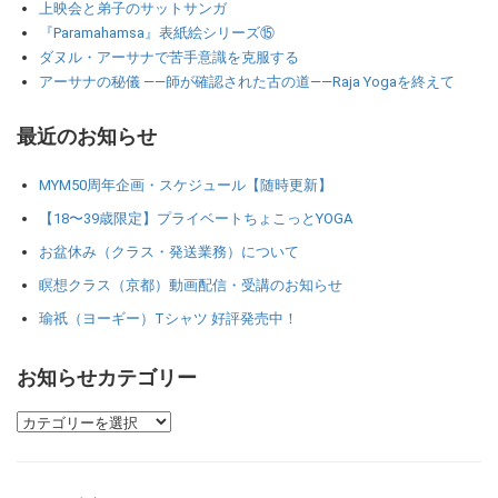
上映会と弟子のサットサンガ
『Paramahamsa』表紙絵シリーズ⑮
ダヌル・アーサナで苦手意識を克服する
アーサナの秘儀 ――師が確認された古の道――Raja Yogaを終えて
最近のお知らせ
MYM50周年企画・スケジュール【随時更新】
【18〜39歳限定】プライベートちょこっとYOGA
お盆休み（クラス・発送業務）について
瞑想クラス（京都）動画配信・受講のお知らせ
瑜祇（ヨーギー）Tシャツ 好評発売中！
お知らせカテゴリー