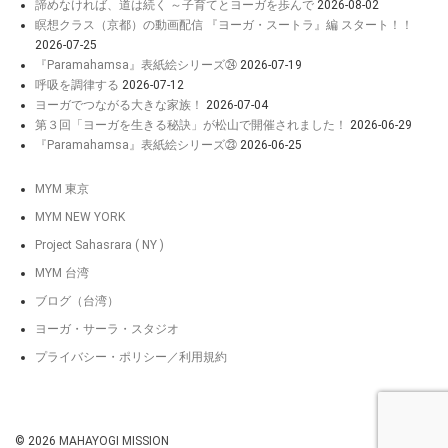
諦めなければ、道は続く ～子育てとヨーガを歩んで
2026-08-02
瞑想クラス（京都）の動画配信 『ヨーガ・スートラ』編 スタート！！
2026-07-25
『Paramahamsa』表紙絵シリーズ㉔
2026-07-19
呼吸を調律する
2026-07-12
ヨーガでつながる大きな家族！
2026-07-04
第３回「ヨーガを生きる秘訣」が松山で開催されました！
2026-06-29
『Paramahamsa』表紙絵シリーズ㉓
2026-06-25
MYM 東京
MYM NEW YORK
Project Sahasrara ( NY )
MYM 台湾
ブログ（台湾）
ヨーガ・サーラ・スタジオ
プライバシー・ポリシー／利用規約
© 2026
MAHAYOGI MISSION