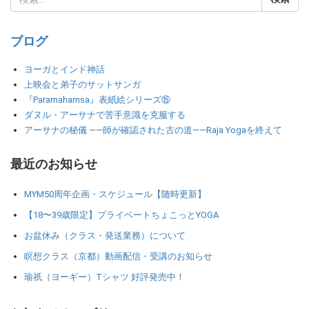
ブログ
ヨーガとインド神話
上映会と弟子のサットサンガ
『Paramahamsa』表紙絵シリーズ⑮
ダヌル・アーサナで苦手意識を克服する
アーサナの秘儀 ――師が確認された古の道――Raja Yogaを終えて
最近のお知らせ
MYM50周年企画・スケジュール【随時更新】
【18〜39歳限定】プライベートちょこっとYOGA
お盆休み（クラス・発送業務）について
瞑想クラス（京都）動画配信・受講のお知らせ
瑜祇（ヨーギー）Tシャツ 好評発売中！