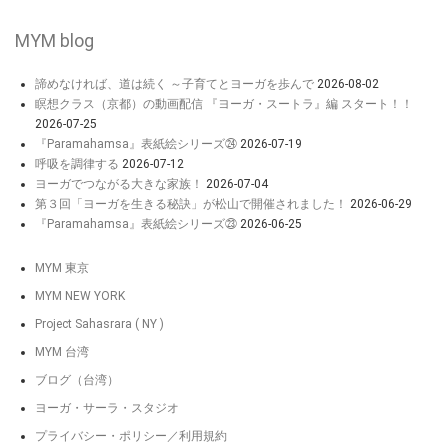
MYM blog
諦めなければ、道は続く ～子育てとヨーガを歩んで
2026-08-02
瞑想クラス（京都）の動画配信 『ヨーガ・スートラ』編 スタート！！
2026-07-25
『Paramahamsa』表紙絵シリーズ㉔
2026-07-19
呼吸を調律する
2026-07-12
ヨーガでつながる大きな家族！
2026-07-04
第３回「ヨーガを生きる秘訣」が松山で開催されました！
2026-06-29
『Paramahamsa』表紙絵シリーズ㉓
2026-06-25
MYM 東京
MYM NEW YORK
Project Sahasrara ( NY )
MYM 台湾
ブログ（台湾）
ヨーガ・サーラ・スタジオ
プライバシー・ポリシー／利用規約