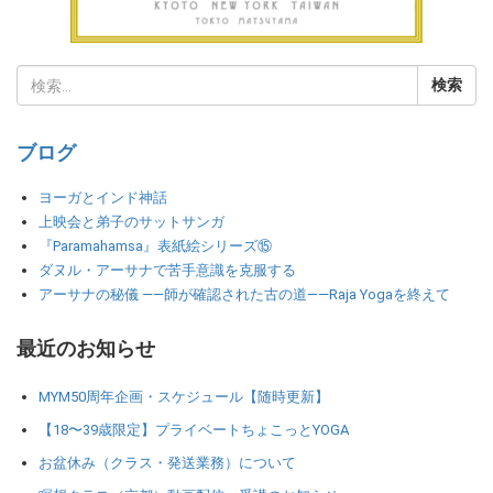
ブログ
ヨーガとインド神話
上映会と弟子のサットサンガ
『Paramahamsa』表紙絵シリーズ⑮
ダヌル・アーサナで苦手意識を克服する
アーサナの秘儀 ――師が確認された古の道――Raja Yogaを終えて
最近のお知らせ
MYM50周年企画・スケジュール【随時更新】
【18〜39歳限定】プライベートちょこっとYOGA
お盆休み（クラス・発送業務）について