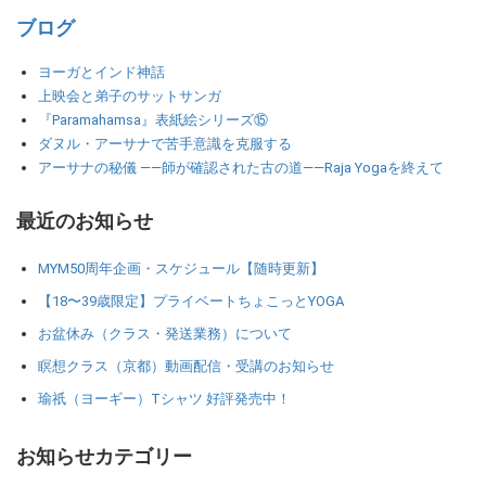
ブログ
ヨーガとインド神話
上映会と弟子のサットサンガ
『Paramahamsa』表紙絵シリーズ⑮
ダヌル・アーサナで苦手意識を克服する
アーサナの秘儀 ――師が確認された古の道――Raja Yogaを終えて
最近のお知らせ
MYM50周年企画・スケジュール【随時更新】
【18〜39歳限定】プライベートちょこっとYOGA
お盆休み（クラス・発送業務）について
瞑想クラス（京都）動画配信・受講のお知らせ
瑜祇（ヨーギー）Tシャツ 好評発売中！
お知らせカテゴリー