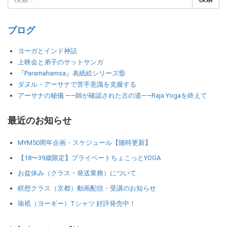
ブログ
ヨーガとインド神話
上映会と弟子のサットサンガ
『Paramahamsa』表紙絵シリーズ⑮
ダヌル・アーサナで苦手意識を克服する
アーサナの秘儀 ――師が確認された古の道――Raja Yogaを終えて
最近のお知らせ
MYM50周年企画・スケジュール【随時更新】
【18〜39歳限定】プライベートちょこっとYOGA
お盆休み（クラス・発送業務）について
瞑想クラス（京都）動画配信・受講のお知らせ
瑜祇（ヨーギー）Tシャツ 好評発売中！