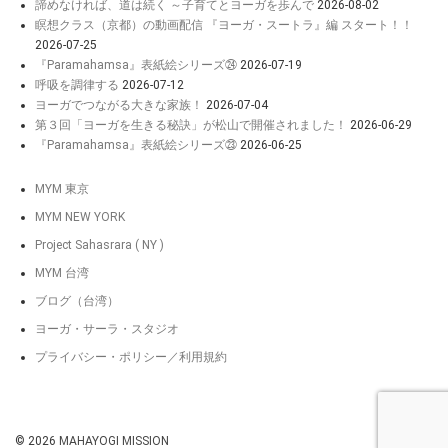
諦めなければ、道は続く ～子育てとヨーガを歩んで
2026-08-02
瞑想クラス（京都）の動画配信 『ヨーガ・スートラ』編 スタート！！
2026-07-25
『Paramahamsa』表紙絵シリーズ㉔
2026-07-19
呼吸を調律する
2026-07-12
ヨーガでつながる大きな家族！
2026-07-04
第３回「ヨーガを生きる秘訣」が松山で開催されました！
2026-06-29
『Paramahamsa』表紙絵シリーズ㉓
2026-06-25
MYM 東京
MYM NEW YORK
Project Sahasrara ( NY )
MYM 台湾
ブログ（台湾）
ヨーガ・サーラ・スタジオ
プライバシー・ポリシー／利用規約
© 2026
MAHAYOGI MISSION