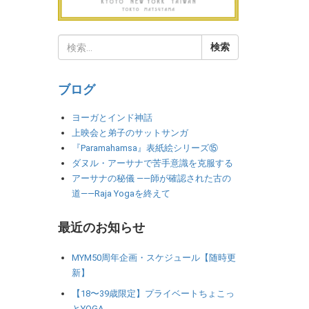
ブログ
ヨーガとインド神話
上映会と弟子のサットサンガ
『Paramahamsa』表紙絵シリーズ⑮
ダヌル・アーサナで苦手意識を克服する
アーサナの秘儀 ――師が確認された古の
道――Raja Yogaを終えて
最近のお知らせ
MYM50周年企画・スケジュール【随時更
新】
【18〜39歳限定】プライベートちょこっ
とYOGA