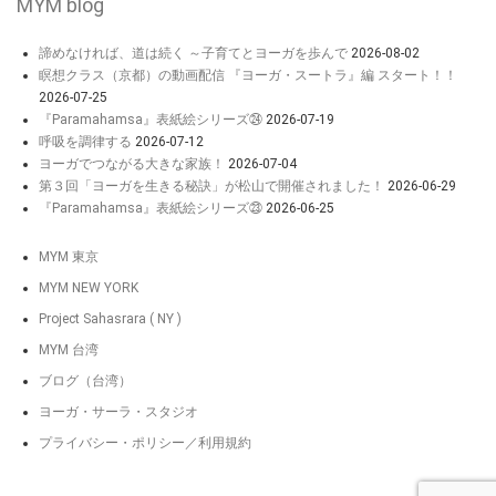
MYM blog
諦めなければ、道は続く ～子育てとヨーガを歩んで
2026-08-02
瞑想クラス（京都）の動画配信 『ヨーガ・スートラ』編 スタート！！
2026-07-25
『Paramahamsa』表紙絵シリーズ㉔
2026-07-19
呼吸を調律する
2026-07-12
ヨーガでつながる大きな家族！
2026-07-04
第３回「ヨーガを生きる秘訣」が松山で開催されました！
2026-06-29
『Paramahamsa』表紙絵シリーズ㉓
2026-06-25
MYM 東京
MYM NEW YORK
Project Sahasrara ( NY )
MYM 台湾
ブログ（台湾）
ヨーガ・サーラ・スタジオ
プライバシー・ポリシー／利用規約