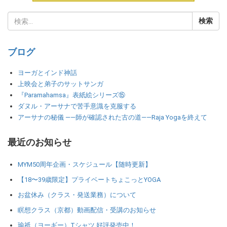
ブログ
ヨーガとインド神話
上映会と弟子のサットサンガ
『Paramahamsa』表紙絵シリーズ⑮
ダヌル・アーサナで苦手意識を克服する
アーサナの秘儀 ――師が確認された古の道――Raja Yogaを終えて
最近のお知らせ
MYM50周年企画・スケジュール【随時更新】
【18〜39歳限定】プライベートちょこっとYOGA
お盆休み（クラス・発送業務）について
瞑想クラス（京都）動画配信・受講のお知らせ
瑜祇（ヨーギー）Tシャツ 好評発売中！