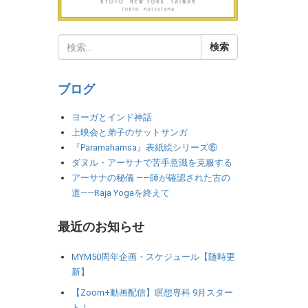
ブログ
ヨーガとインド神話
上映会と弟子のサットサンガ
『Paramahamsa』表紙絵シリーズ⑮
ダヌル・アーサナで苦手意識を克服する
アーサナの秘儀 ――師が確認された古の
道――Raja Yogaを終えて
最近のお知らせ
MYM50周年企画・スケジュール【随時更
新】
【Zoom+動画配信】瞑想専科 9月スター
ト！