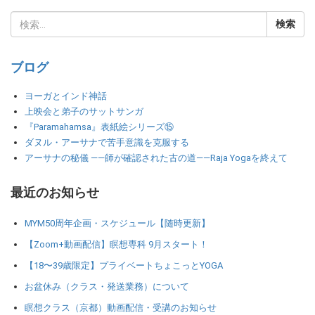
ブログ
ヨーガとインド神話
上映会と弟子のサットサンガ
『Paramahamsa』表紙絵シリーズ⑮
ダヌル・アーサナで苦手意識を克服する
アーサナの秘儀 ――師が確認された古の道――Raja Yogaを終えて
最近のお知らせ
MYM50周年企画・スケジュール【随時更新】
【Zoom+動画配信】瞑想専科 9月スタート！
【18〜39歳限定】プライベートちょこっとYOGA
お盆休み（クラス・発送業務）について
瞑想クラス（京都）動画配信・受講のお知らせ