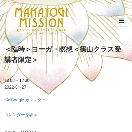
＜臨時＞ヨーガ・瞑想＜篠山クラス受
講者限定＞
10:00
–
12:00
2022-01-27
iCal
Google カレンダー
カレンダーを表示