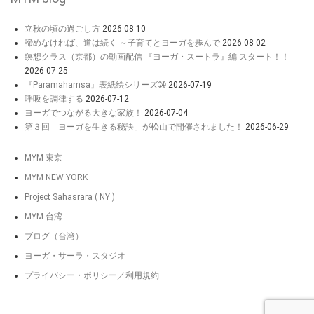
立秋の頃の過ごし方
2026-08-10
諦めなければ、道は続く ～子育てとヨーガを歩んで
2026-08-02
瞑想クラス（京都）の動画配信 『ヨーガ・スートラ』編 スタート！！
2026-07-25
『Paramahamsa』表紙絵シリーズ㉔
2026-07-19
呼吸を調律する
2026-07-12
ヨーガでつながる大きな家族！
2026-07-04
第３回「ヨーガを生きる秘訣」が松山で開催されました！
2026-06-29
MYM 東京
MYM NEW YORK
Project Sahasrara ( NY )
MYM 台湾
ブログ（台湾）
ヨーガ・サーラ・スタジオ
プライバシー・ポリシー／利用規約