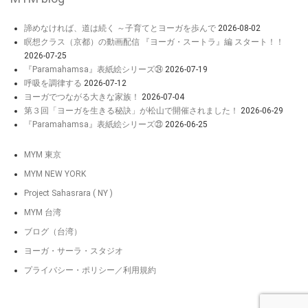
諦めなければ、道は続く ～子育てとヨーガを歩んで
2026-08-02
瞑想クラス（京都）の動画配信 『ヨーガ・スートラ』編 スタート！！
2026-07-25
『Paramahamsa』表紙絵シリーズ㉔
2026-07-19
呼吸を調律する
2026-07-12
ヨーガでつながる大きな家族！
2026-07-04
第３回「ヨーガを生きる秘訣」が松山で開催されました！
2026-06-29
『Paramahamsa』表紙絵シリーズ㉓
2026-06-25
MYM 東京
MYM NEW YORK
Project Sahasrara ( NY )
MYM 台湾
ブログ（台湾）
ヨーガ・サーラ・スタジオ
プライバシー・ポリシー／利用規約