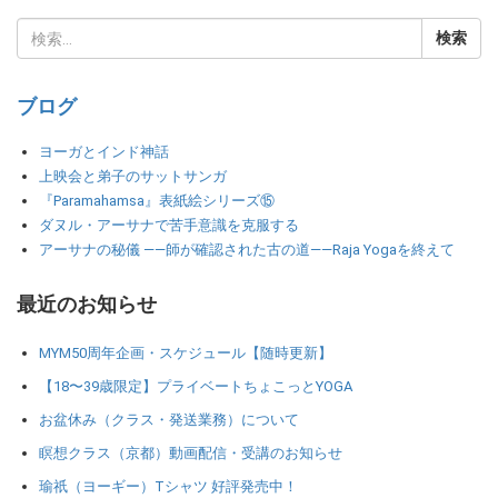
ブログ
ヨーガとインド神話
上映会と弟子のサットサンガ
『Paramahamsa』表紙絵シリーズ⑮
ダヌル・アーサナで苦手意識を克服する
アーサナの秘儀 ――師が確認された古の道――Raja Yogaを終えて
最近のお知らせ
MYM50周年企画・スケジュール【随時更新】
【18〜39歳限定】プライベートちょこっとYOGA
お盆休み（クラス・発送業務）について
瞑想クラス（京都）動画配信・受講のお知らせ
瑜祇（ヨーギー）Tシャツ 好評発売中！