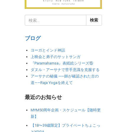
ブログ
ヨーガとインド神話
上映会と弟子のサットサンガ
『Paramahamsa』表紙絵シリーズ⑮
ダヌル・アーサナで苦手意識を克服する
アーサナの秘儀 ――師が確認された古の
道――Raja Yogaを終えて
最近のお知らせ
MYM50周年企画・スケジュール【随時更
新】
【18〜39歳限定】プライベートちょこっ
とYOGA