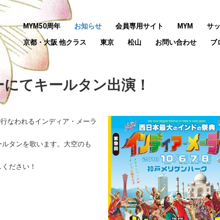
MYM50周年
お知らせ
会員専用サイト
MYM
サ
京都・大阪 他クラス
東京
松山
お問い合わせ
ブ
ーにてキールタン出演！
クで行なわれるインディア・メーラ
ールタンを歌います。大空のも
！
しください！