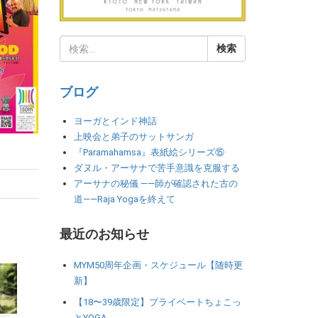
ブログ
ヨーガとインド神話
上映会と弟子のサットサンガ
『Paramahamsa』表紙絵シリーズ⑮
ダヌル・アーサナで苦手意識を克服する
アーサナの秘儀 ――師が確認された古の
道――Raja Yogaを終えて
最近のお知らせ
MYM50周年企画・スケジュール【随時更
新】
【18〜39歳限定】プライベートちょこっ
とYOGA