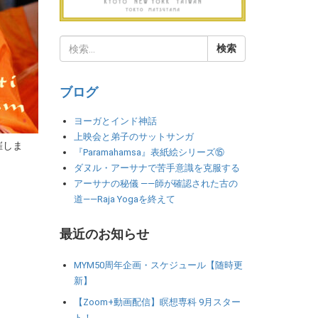
ブログ
ヨーガとインド神話
上映会と弟子のサットサンガ
催しま
『Paramahamsa』表紙絵シリーズ⑮
ダヌル・アーサナで苦手意識を克服する
アーサナの秘儀 ――師が確認された古の
道――Raja Yogaを終えて
最近のお知らせ
MYM50周年企画・スケジュール【随時更
新】
【Zoom+動画配信】瞑想専科 9月スター
ト！