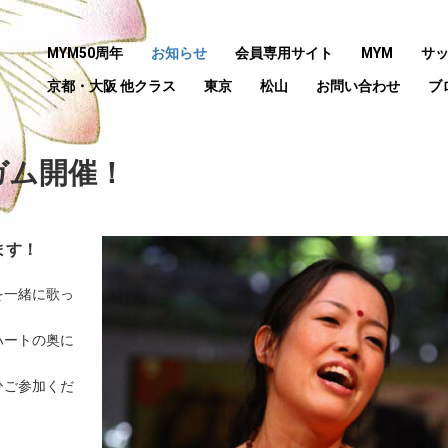
MYM50周年
お知らせ
会員専用サイト
MYM
サ
京都・大阪 他クラス
東京
松山
お問い合わせ
ブ
ガム開催！
ます！
を一緒に歌っ
ハートの奥に
ひご参加くだ