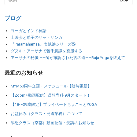
ブログ
ヨーガとインド神話
上映会と弟子のサットサンガ
『Paramahamsa』表紙絵シリーズ⑮
ダヌル・アーサナで苦手意識を克服する
アーサナの秘儀 ――師が確認された古の道――Raja Yogaを終えて
最近のお知らせ
MYM50周年企画・スケジュール【随時更新】
【Zoom+動画配信】瞑想専科 9月スタート！
【18〜39歳限定】プライベートちょこっとYOGA
お盆休み（クラス・発送業務）について
瞑想クラス（京都）動画配信・受講のお知らせ