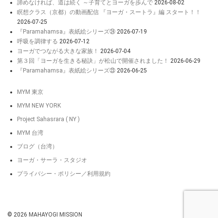
諦めなければ、道は続く ～子育てとヨーガを歩んで
2026-08-02
瞑想クラス（京都）の動画配信 『ヨーガ・スートラ』編 スタート！！
2026-07-25
『Paramahamsa』表紙絵シリーズ㉔
2026-07-19
呼吸を調律する
2026-07-12
ヨーガでつながる大きな家族！
2026-07-04
第３回「ヨーガを生きる秘訣」が松山で開催されました！
2026-06-29
『Paramahamsa』表紙絵シリーズ㉓
2026-06-25
MYM 東京
MYM NEW YORK
Project Sahasrara ( NY )
MYM 台湾
ブログ（台湾）
ヨーガ・サーラ・スタジオ
プライバシー・ポリシー／利用規約
© 2026
MAHAYOGI MISSION