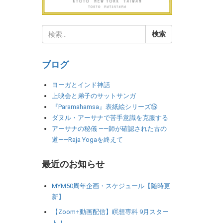
ブログ
ヨーガとインド神話
上映会と弟子のサットサンガ
『Paramahamsa』表紙絵シリーズ⑮
ダヌル・アーサナで苦手意識を克服する
アーサナの秘儀 ――師が確認された古の
道――Raja Yogaを終えて
最近のお知らせ
MYM50周年企画・スケジュール【随時更
新】
【Zoom+動画配信】瞑想専科 9月スター
ト！