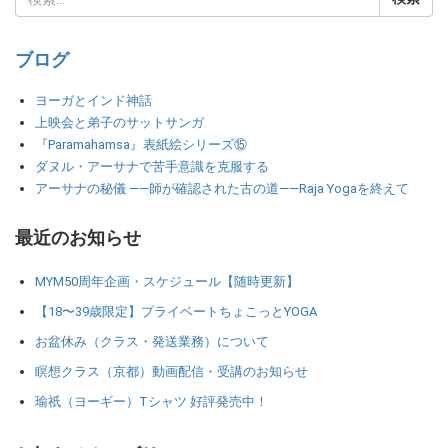
ブログ
ヨーガとインド神話
上映会と弟子のサットサンガ
『Paramahamsa』表紙絵シリーズ⑮
ダヌル・アーサナで苦手意識を克服する
アーサナの秘儀 ――師が確認された古の道――Raja Yogaを終えて
最近のお知らせ
MYM50周年企画・スケジュール【随時更新】
【18〜39歳限定】プライベートちょこっとYOGA
お盆休み（クラス・発送業務）について
瞑想クラス（京都）動画配信・受講のお知らせ
瑜祇（ヨーギー）Tシャツ 好評発売中！