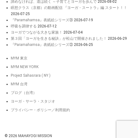
諦めなければ、道は続く ～子育てとヨーガを歩んで
2026-08-02
瞑想クラス（京都）の動画配信 『ヨーガ・スートラ』編 スタート！！
2026-07-25
『Paramahamsa』表紙絵シリーズ㉔
2026-07-19
呼吸を調律する
2026-07-12
ヨーガでつながる大きな家族！
2026-07-04
第３回「ヨーガを生きる秘訣」が松山で開催されました！
2026-06-29
『Paramahamsa』表紙絵シリーズ㉓
2026-06-25
MYM 東京
MYM NEW YORK
Project Sahasrara ( NY )
MYM 台湾
ブログ（台湾）
ヨーガ・サーラ・スタジオ
プライバシー・ポリシー／利用規約
© 2026
MAHAYOGI MISSION