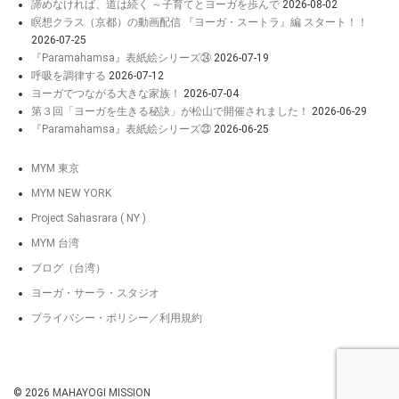
諦めなければ、道は続く ～子育てとヨーガを歩んで
2026-08-02
瞑想クラス（京都）の動画配信 『ヨーガ・スートラ』編 スタート！！
2026-07-25
『Paramahamsa』表紙絵シリーズ㉔
2026-07-19
呼吸を調律する
2026-07-12
ヨーガでつながる大きな家族！
2026-07-04
第３回「ヨーガを生きる秘訣」が松山で開催されました！
2026-06-29
『Paramahamsa』表紙絵シリーズ㉓
2026-06-25
MYM 東京
MYM NEW YORK
Project Sahasrara ( NY )
MYM 台湾
ブログ（台湾）
ヨーガ・サーラ・スタジオ
プライバシー・ポリシー／利用規約
© 2026
MAHAYOGI MISSION