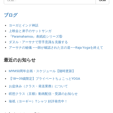
ブログ
ヨーガとインド神話
上映会と弟子のサットサンガ
『Paramahamsa』表紙絵シリーズ⑮
ダヌル・アーサナで苦手意識を克服する
アーサナの秘儀 ――師が確認された古の道――Raja Yogaを終えて
最近のお知らせ
MYM50周年企画・スケジュール【随時更新】
【18〜39歳限定】プライベートちょこっとYOGA
お盆休み（クラス・発送業務）について
瞑想クラス（京都）動画配信・受講のお知らせ
瑜祇（ヨーギー）Tシャツ 好評発売中！