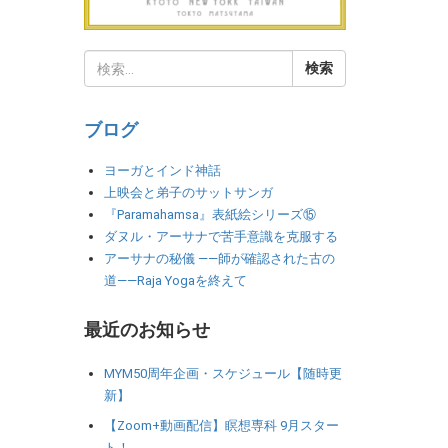
ブログ
ヨーガとインド神話
上映会と弟子のサットサンガ
『Paramahamsa』表紙絵シリーズ⑮
ダヌル・アーサナで苦手意識を克服する
アーサナの秘儀 ――師が確認された古の
道――Raja Yogaを終えて
最近のお知らせ
MYM50周年企画・スケジュール【随時更
新】
【Zoom+動画配信】瞑想専科 9月スター
ト！