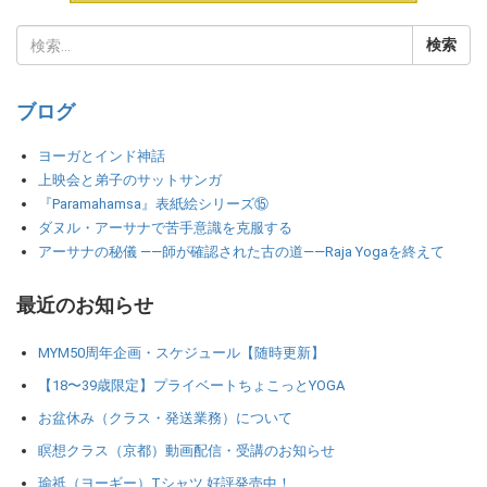
ブログ
ヨーガとインド神話
上映会と弟子のサットサンガ
『Paramahamsa』表紙絵シリーズ⑮
ダヌル・アーサナで苦手意識を克服する
アーサナの秘儀 ――師が確認された古の道――Raja Yogaを終えて
最近のお知らせ
MYM50周年企画・スケジュール【随時更新】
【18〜39歳限定】プライベートちょこっとYOGA
お盆休み（クラス・発送業務）について
瞑想クラス（京都）動画配信・受講のお知らせ
瑜祇（ヨーギー）Tシャツ 好評発売中！