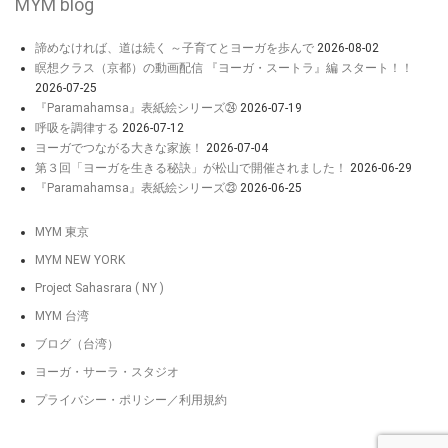
MYM blog
諦めなければ、道は続く ～子育てとヨーガを歩んで
2026-08-02
瞑想クラス（京都）の動画配信 『ヨーガ・スートラ』編 スタート！！
2026-07-25
『Paramahamsa』表紙絵シリーズ㉔
2026-07-19
呼吸を調律する
2026-07-12
ヨーガでつながる大きな家族！
2026-07-04
第３回「ヨーガを生きる秘訣」が松山で開催されました！
2026-06-29
『Paramahamsa』表紙絵シリーズ㉓
2026-06-25
MYM 東京
MYM NEW YORK
Project Sahasrara ( NY )
MYM 台湾
ブログ（台湾）
ヨーガ・サーラ・スタジオ
プライバシー・ポリシー／利用規約