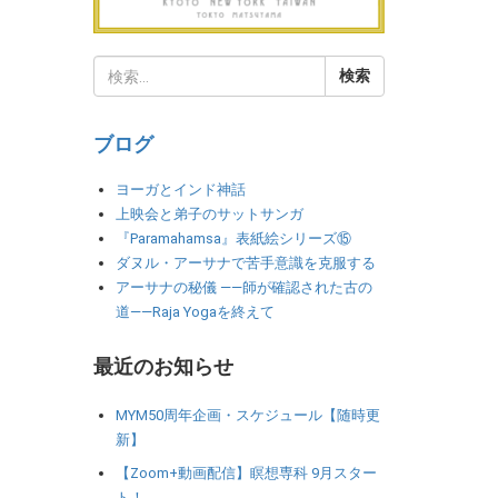
ブログ
ヨーガとインド神話
上映会と弟子のサットサンガ
『Paramahamsa』表紙絵シリーズ⑮
ダヌル・アーサナで苦手意識を克服する
アーサナの秘儀 ――師が確認された古の
道――Raja Yogaを終えて
最近のお知らせ
MYM50周年企画・スケジュール【随時更
新】
【Zoom+動画配信】瞑想専科 9月スター
ト！