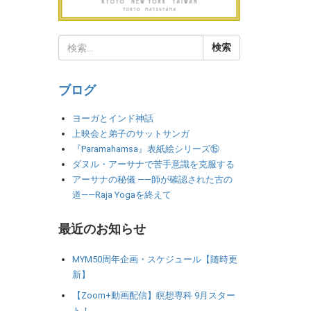
ブログ
ヨーガとインド神話
上映会と弟子のサットサンガ
『Paramahamsa』表紙絵シリーズ⑮
ダヌル・アーサナで苦手意識を克服する
アーサナの秘儀 ――師が確認された古の
道――Raja Yogaを終えて
最近のお知らせ
MYM50周年企画・スケジュール【随時更
新】
【Zoom+動画配信】瞑想専科 9月スター
ト！