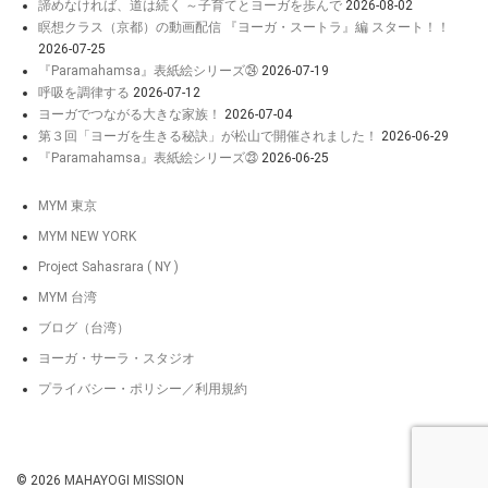
諦めなければ、道は続く ～子育てとヨーガを歩んで
2026-08-02
瞑想クラス（京都）の動画配信 『ヨーガ・スートラ』編 スタート！！
2026-07-25
『Paramahamsa』表紙絵シリーズ㉔
2026-07-19
呼吸を調律する
2026-07-12
ヨーガでつながる大きな家族！
2026-07-04
第３回「ヨーガを生きる秘訣」が松山で開催されました！
2026-06-29
『Paramahamsa』表紙絵シリーズ㉓
2026-06-25
MYM 東京
MYM NEW YORK
Project Sahasrara ( NY )
MYM 台湾
ブログ（台湾）
ヨーガ・サーラ・スタジオ
プライバシー・ポリシー／利用規約
© 2026
MAHAYOGI MISSION