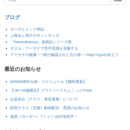
ブログ
ヨーガとインド神話
上映会と弟子のサットサンガ
『Paramahamsa』表紙絵シリーズ⑮
ダヌル・アーサナで苦手意識を克服する
アーサナの秘儀 ――師が確認された古の道――Raja Yogaを終えて
最近のお知らせ
MYM50周年企画・スケジュール【随時更新】
【18〜39歳限定】プライベートちょこっとYOGA
お盆休み（クラス・発送業務）について
瞑想クラス（京都）動画配信・受講のお知らせ
瑜祇（ヨーギー）Tシャツ 好評発売中！