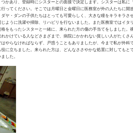
くつかあり、登録時にシスターとの面接で決定します。シスターは私に
に行ってください。そこでは月曜日と金曜日に医務室が外の人たちに開
。ダヤ・ダンの子供たちはとっても可愛らしく、大きな瞳をキラキラさ
同じように洗濯や掃除、リハビリを行ないました。また医務室ではイタ
資格をもったシスターと一緒に、来られた方の傷の手当てをしました。
取れかけている人などさまざまで、病院にかかれない貧しい人がたくさ
ではやらなければならず、戸惑うこともありましたが、今まで私が外科
も役に立ちました。来られた方は、どんなささやかな処置に対してもと
いました。