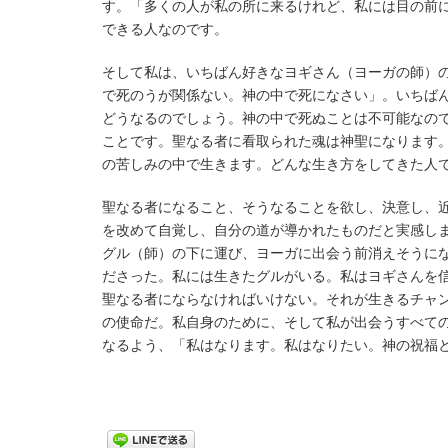
す。「多くの人が私の所に来るけれど、私には目の前
できる人なのです。
そして私は、いちばん好きなヨギさん（ヨーガの師）
で死のうが関係ない。神の中で死になさい」。いちば
どうなるのでしょう。神の中で死ぬことは不可能なの
ことです。聖なる者に看取られた魂は神聖になります
の苦しみの中で生きます。どんな生き方をしてきた人
聖なる者になること、そうなることを欲し、決意し、
を改めて自覚し、自分の道が導かれたものだと実感し
グル（師）の下に運び、ヨーガに出会う前消えそうに
ださった。私には生きたグルがいる。私はヨギさんを
聖なる者にならなければいけない。それが生きるチャ
の使命だ。私自身のために、そして私が出会うすべて
なるよう、「私はなります。私はなりたい。神の祝福