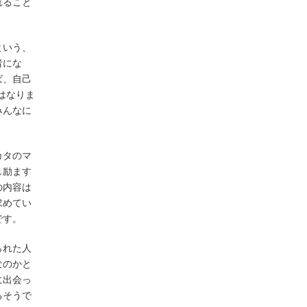
れること
という、
者にな
ば、自己
（私はなりま
みんなに
。
カタのマ
し励ます
の内容は
求めてい
です。
られた人
なのかと
に出会っ
るそうで