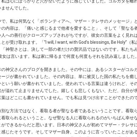
。私は心にぽっかりと穴が空いたように感じていました。コルカタを離
ていませんでした。
中で、私は何気なく「ボランティアへ、マザー・テレサのメッセージ」
その内容は、「痛いと感じるまで他者を愛すること」、そして「聖なる
い人への善行がクローズアップされがちですが、彼女の言葉をよく見れ
I will, I want, with God’s blessings, Be Holy”
」「神聖さとは、決して一部の者だけの贅沢品ではないのです。私たち
彼女は言います。私は家に帰るまで何度も何度もそれを読み返しました
本の神父さんのブログを開きました。その中には、あるシスターがコル
セージが書かれていました。その内容は、単に被災した国の私たちを癒
かという願いが書かれていました。使われている言葉は違うけれど、そ
涙が溢れて止まりませんでした。嬉しくも悲しくもない、ただ、自分が
言葉はどこにも書かれていません。でも私は見つけ出すことができたの
特別な方法ではなく、看取る者が聖なる者であるということです。看取
に看取られるということ。なぜ聖なる人に看取られるのがいちばん幸せ
とができるからだと思います。日本の神父さんが初めてマザー・テレサ
と感じたそうです。そしてマザー自身、このように言っていたことがあ