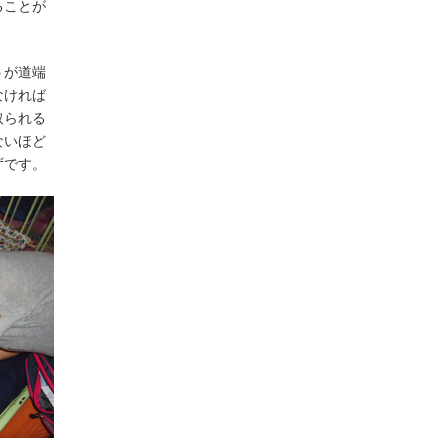
ることが
うが道端
なければ
取られる
ないほど
ずです。