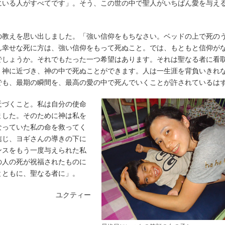
にいる人がすべてです」。そう、この世の中で聖人がいちばん愛を与え
の教えを思い出しました。「強い信仰をもちなさい。ベッドの上で死の
ん幸せな死に方は、強い信仰をもって死ぬこと。では、もともと信仰が
でしょうか。それでもたった一つ希望はあります。それは聖なる者に看
。神に近づき、神の中で死ぬことができます。人は一生涯を背負いきれ
でも、最期の瞬間を、最高の愛の中で死んでいくことが許されているは
近づくこと。私は自分の使命
ました。そのために神は私を
なっていた私の命を救ってく
信じ、ヨギさんの導きの下に
ンスをもう一度与えられた私
の人の死が祝福されたものに
とともに、聖なる者に」。
ユクティー