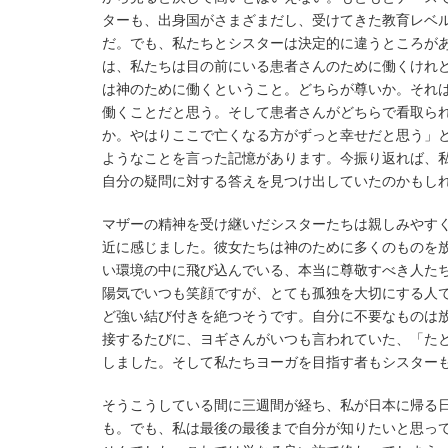
ターも、出身国がさまざまだし、受けてきた教育レベ
だ。でも、私たちとシスターは決定的に違うところが
は、私たちは目の前にいる患者さんのために働くけれ
は神のために働くということ。どちらが尊いか。それ
働くことだと思う。そして患者さんがどちらで看取ら
か。やはりここで亡くなる方がずっと幸せだと思う」
ようなことを言った記憶があります。今振り返れば、
自分の疑問に対する答えを見つけ出していたのかもし
マザーの精神を受け継いだシスターたちは親しみやす
近に感じました。彼女たちは神のために多くのものを
い環境の中に飛び込んでいる、本当に尊敬すべき人た
陽気でいつも笑顔ですが、とても孤独を大切にする人
ど強い結び付きを絶つそうです。自分に不要なものは
接するたびに、ヨギさんがいつも言われていた、「た
しました。そして私たちヨーガを目指す者もシスター
そうこうしている間に三週間が経ち、私が日本に帰る
も。でも、私は最後の最後まで自分が知りたいと思っ