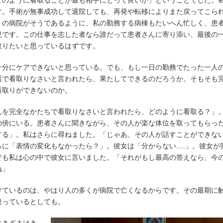
どのように看取ることが最も相手にとって良いか」ということでした。
す。手術が無事成功して退院しても、再発や転移によりまた戻ってこら
くの病院がそうであるように、私の勤務する病棟もたいへん忙しく、患
況です。この仕事を志した者なら誰だって患者さんに寄り添い、最後の
取りたいと思っているはずです。
十分にケアできないと思っている。でも、もし一日の勤務でたった一人
護で看取りなさいと言われたら、果たしてできるのだろうか。そもそも
看取りができないのか。
んを完全なかたちで看取りなさいと言われたら、どのように看取る？」
の傍にいる。患者さんに聞きながら、その人が楽な体位を取ってもらっ
する」。私はさらに尋ねました。「じゃあ、その人が話すことができな
に「表情の変化もなかったら？」。彼女は「分からない……」。彼女が
でも私は心の中で彼女に言いました。「それがもし最高の答えなら、今
ね」
けているのは、やはり人の多くが病院で亡くなるからです。その最期に
違っているとしても。