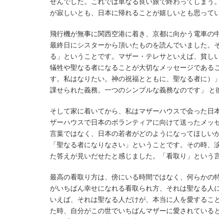
せんでした。これでは単なる良い旅で終わってしまう
が寂しいとも、日本に帰れることが嬉しいとも思っ
飛行機が無事に関西空港に着き、京都に向かう電車の
最終日にシスターから頂いたものを読んでいました。
る」ということです。マザー・テレサといえば、貧し
犠牲や聖なる者になることが大切なメッセージであることが受け取れます。「“
す。私はなりたい。神の祝福とともに、聖なる者に）
課せられた義務。一つのシンプルな義務なのです」 と
そして家に着いてから、私はマザーハウスで会った日
ザーハウスで日本のボランティアに向けて送ったメッ
言葉ではなく、日本の若者がどのようになってほしい
「聖なる者になりなさい」ということです。その時、
た答えが見いだせたと感じました。「看取り」という
最高の看取り方は、傍にいる時間ではなく、何らかの
がいちばん幸せになれる看取られ方、それは聖なる人
いえば、それは聖なる人だけが、本当に人を愛するこ
た時、自分がこの世でいちばんマザーに愛されている