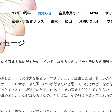
MYM50周年
お知らせ
会員専用サイト
MYM
サ
京都・大阪 他クラス
東京
松山
お問い合わせ
ブ
ッセージ
という答えを見いだすため、インド、コルカタのマザー・テレサの施設
めさせたヨーガの偉大な聖者ラーマクリシュナが誕生した国。貧しい人
マザー・テレサが生きた国。いつか行きたいと思っていたけれど、なか
ずっとずっともち続けていた問いがあり、その答えをどうしても知りた
を決めました。なぜコルカタなのかといえば、その答えを教えてくれる