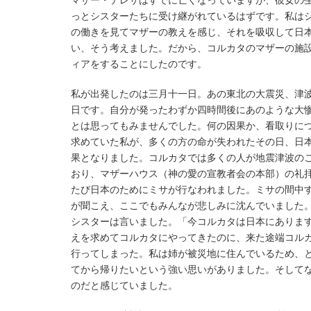
マザー・テレサはすでに亡くなっていますが、彼女の
っとシスターたちに受け継がれているはずです。私は
の働きを見てマザーの教えを感じ、それを吸収して日
い、そう考えました。だから、コルカタのマザーの施
ィアをすることにしたのです。
私が出発したのは三月十一日。あの東北の大震災、津
日です。自分が発ったわずか四時間後にあのような大
とは思ってもみませんでした。何の因果か、看取りに
求めていた私が、多くの方の命が失われたその日、日
果となりました。コルカタでは多くの人が地震津波の
おり、マザーハウス（神の愛の宣教者会の本部）の礼
たび日本のためにミサが行なわれました。ミサの間中
が聞こえ、ここでもみんなが悲しみに沈んでいました
シスターは言いました。「今コルカタは日本にありま
えを求めてコルカタにやってきたのに、来た途端コル
行ってしまった。私は姉が被災地に住んでいるため、
てから帰りたいという強い思いがありました。そして
のだと感じていました。