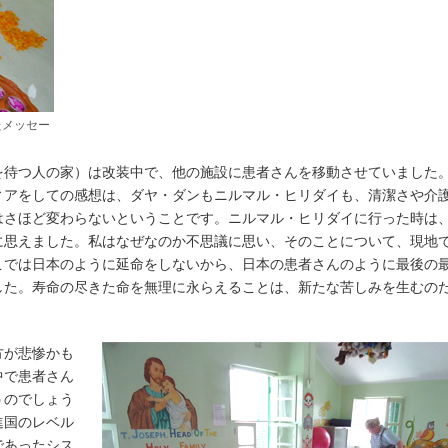
たメッセー
を待つ人の家）は改装中で、他の施設に患者さんを移動させていました
ィアをしての感想は、ダヤ・ダンもニルマル・ヒリダイも、清潔さや介
はさほど変わらないということです。ニルマル・ヒリダイに行った時は
に思えました。私はなぜなのか不思議に思い、そのことについて、現地
こでは日本のように延命をしないから、日本の患者さんのように最後の
した。寿命の尽きた命を無理に永らえることは、新たな苦しみを生むの
方が悲惨かも
中で患者さん
うのでしょう
進国のレベル
であったシス