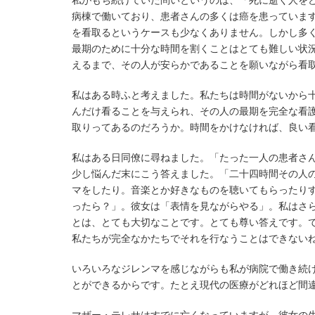
私がもち続けていた問いというのは、「死に逝く人を
病棟で働いており、患者さんの多くは癌を患っていま
を看取るというケースも少なくありません。しかし多
最期のために十分な時間を割くことはとても難しい状
えるまで、その人が安らかであることを願いながら看
私はある時ふと考えました。私たちは時間がないから
んだけ看ることを与えられ、その人の最期を完全な看
取りってあるのだろうか。時間をかけなければ、良い
私はある日同僚に尋ねました。「たった一人の患者さ
少し悩んだ末にこう答えました。「二十四時間その人
マをしたり。音楽とか好きなものを聴いてもらったり
ったら？」。彼女は「表情を見ながらやる」。私はさら
とは、とても大切なことです。とても尊い答えです。
私たちが完全なかたちでそれを行なうことはできない
いろいろなジレンマを感じながらも私が病院で働き続
とができるからです。たとえ現代の医療がどれほど間