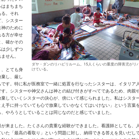
ルはまちまち
ある。それ
ど、シスター
は神のために
れる方が幸せ
と、確かその
私は少しずつ
れません。
ダヤ・ダンのリハビリルーム。15人くらいの重度の障害児がリ
く、とても身
けている。
放棄し、厳し
ちです。特に私が医務室で一緒に処置を行なったシスターは、イタリア
です。シスターや神父さんは神との結び付きがすべてであるため、肉親
放棄していくシスターの決心が、傍にいて感じられました。私はシスタ
とえ手に持っていても心で放棄していかなくてはいけない」という言葉
も、やろうとしていることは同じなのだと感じていました。
日が来ました。たくさんの貴重な経験ができました。看護師としても、
ていた「最高の看取り」という問題に対し、納得できる答えを見いだし