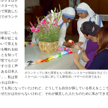
生きざまはき
シスターたち
本で実践した
設でボランテ
波が起こった
惨事が起こる
ついて答えを
本を離れる結
ことを知って
拝堂でもたび
すすり泣く声
。ある日本人
ボランティアに来た障害をもつ若者にシスターが祝福を与えて
す」。私は答
スターはいつも誰に対しても愛情深いマザーの分身である）
カタは日本へ
とても気になっていたけれど、どうしても自分が探している答えをここ
なぜだかは分からないけれど、それが被災した人たちのために私ができ