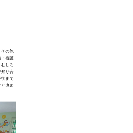
。その施
護・看護
、むしろ
で知り合
最後まで
だと改め