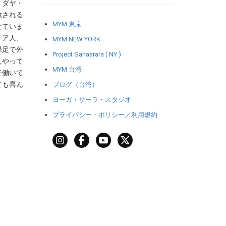
「ダヤ・
放される
MYM 東京
せていま
リア人、
MYM NEW YORK
裸足で外
Project Sahasrara ( NY )
んやって
MYM 台湾
で働いて
ても喜ん
ブログ（台湾）
ヨーガ・サーラ・スタジオ
プライバシー・ポリシー／利用規約