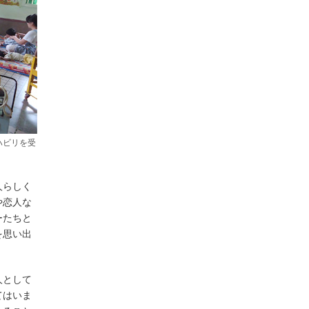
ハビリを受
人らしく
や恋人な
ーたちと
を思い出
人として
てはいま