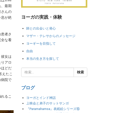
私は外科
れ、最期
者さんの
ヨーガの実践・体験
一息が絶
師との出会いと発心
の患者さ
マザー・テレサからのメッセージ
完全な看
ヨーギーを目指して
自由
。彼女は
本当の生き方を探して
たりアロ
いほどだ
答えたこ
の病院で
ブログ
触れるこ
ヨーガとインド神話
上映会と弟子のサットサンガ
『Paramahamsa』表紙絵シリーズ⑮