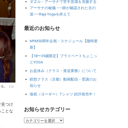
ダヌル・アーサナで苦手意識を克服する
アーサナの秘儀 ――師が確認された古の
道――Raja Yogaを終えて
最近のお知らせ
MYM50周年企画・スケジュール【随時更
新】
【18〜39歳限定】プライベートちょこっ
とYOGA
お盆休み（クラス・発送業務）について
瞑想クラス（京都）動画配信・受講のお
知らせ
いる。（シ
瑜祇（ヨーギー）Tシャツ 好評発売中！
で見つけ
お知らせカテゴリー
ることな