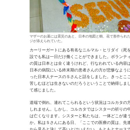
マザーのお墓には震災のあと、日本の地図と鶴、花で形作られ
ジが添えられていた。
カーリーガートにある有名なニルマル・ヒリダイ（死
設でも私は一日だけ働くことができました。ボランテ
の質は日本とは全く違うけれど、行なわれている内容
日本の病院にいる終末期の患者さんの方が悲惨なよう
った日本人ナースのＳさんと話をしました。きっとこ
苦しむほどは生きないのだろうということで納得しま
て感じました。
道端で倒れ、連れてこられるという状況はコルカタの
しれません。しかし、コルカタではシスターの祈りの
は亡くなります。シスターと私たちは、一体どこが違
か。私はＳさんにある日、「ここでの医療の質は、先
から見ると決して高いとはいえない。もともとナース