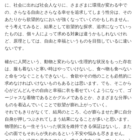
に、社会に出れば社会人なりに、さまざまに環境が変わる中で
の、さらなる自由とさらなる幸せを追求してしまう性分は、その
あたりから欲望的なにおいが強くなっていくのかもしれません。
そう考えてみると、結果として欲望的な探求、追求になっていっ
たものは、個々人によって求める対象は違うかもしれないけれ
ど、原理としては、自由と幸福というものを目指しているに違い
ないです。
確かに人間という、動物と変わらない生理的な状況をもった存在
は、服も着ないと寒い時はやっていけないし、食べ物も食べない
と命をつなぐこともできないし、食欲やその他のことも必然的に
求めなければいけないものもあるとは思います。でも、そこから
心がどんどんその自由と幸福に衣を着せていくようになって、ゴ
ージャスな着物であるとかグルメであるとか、さまざまな分厚い
ものを着込んでいくことで欲望が膨れ上がっていく。
それでもきりがなくて、結局のところ、心が膨らませた夢に自分
自身が押しつぶされてしまう結果になることが多いと思います。
物理的にも一生そういった状況を維持できる保証はないし、また
心の面でもそれらが失われるという不安や悩みも尽きません。