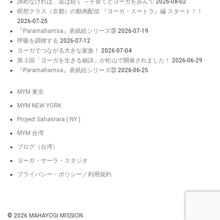
諦めなければ、道は続く ～子育てとヨーガを歩んで
2026-08-02
瞑想クラス（京都）の動画配信 『ヨーガ・スートラ』編 スタート！！
2026-07-25
『Paramahamsa』表紙絵シリーズ㉔
2026-07-19
呼吸を調律する
2026-07-12
ヨーガでつながる大きな家族！
2026-07-04
第３回「ヨーガを生きる秘訣」が松山で開催されました！
2026-06-29
『Paramahamsa』表紙絵シリーズ㉓
2026-06-25
MYM 東京
MYM NEW YORK
Project Sahasrara ( NY )
MYM 台湾
ブログ（台湾）
ヨーガ・サーラ・スタジオ
プライバシー・ポリシー／利用規約
© 2026
MAHAYOGI MISSION