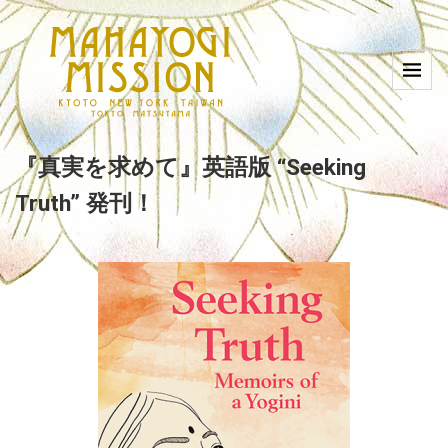
『真実を求めて』英語版 “Seeking
Truth” 発刊！