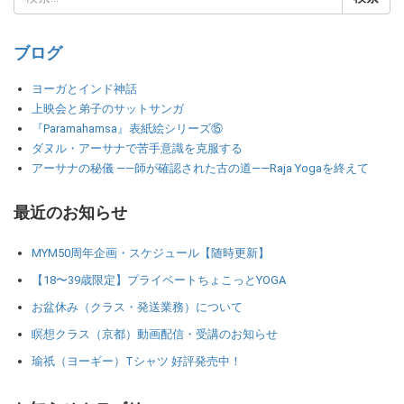
ブログ
ヨーガとインド神話
上映会と弟子のサットサンガ
『Paramahamsa』表紙絵シリーズ⑮
ダヌル・アーサナで苦手意識を克服する
アーサナの秘儀 ――師が確認された古の道――Raja Yogaを終えて
最近のお知らせ
MYM50周年企画・スケジュール【随時更新】
【18〜39歳限定】プライベートちょこっとYOGA
お盆休み（クラス・発送業務）について
瞑想クラス（京都）動画配信・受講のお知らせ
瑜祇（ヨーギー）Tシャツ 好評発売中！