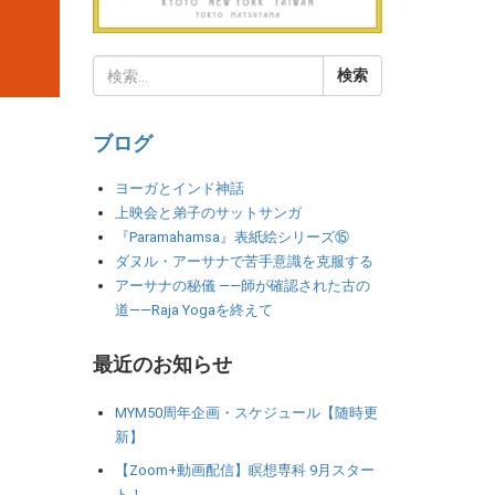
ブログ
ヨーガとインド神話
上映会と弟子のサットサンガ
『Paramahamsa』表紙絵シリーズ⑮
ダヌル・アーサナで苦手意識を克服する
アーサナの秘儀 ――師が確認された古の
道――Raja Yogaを終えて
最近のお知らせ
MYM50周年企画・スケジュール【随時更
新】
【Zoom+動画配信】瞑想専科 9月スター
ト！