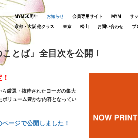
MYM50周年
お知らせ
会員専用サイト
MYM
サ
京都・大阪 他クラス
東京
松山
お問い合わせ
ブ
のことば』全目次を公開！
定！
から厳選・抜粋されたヨーガの集大
たボリューム豊かな内容となってい
のページで公開しました！