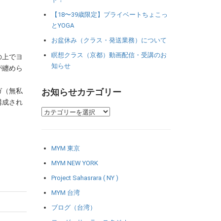
【18〜39歳限定】プライベートちょこっ
とYOGA
お盆休み（クラス・発送業務）について
瞑想クラス（京都）動画配信・受講のお
の上でヨ
知らせ
が纏めら
ガ（無私
お知らせカテゴリー
構成され
MYM 東京
MYM NEW YORK
Project Sahasrara ( NY )
MYM 台湾
ブログ（台湾）