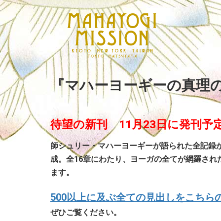
『マハーヨーギーの真理
待望の新刊
11月23日に発刊予
師シュリー・マハーヨーギーが語られた全記録
成。全16章にわたり、ヨーガの全てが網羅され
ます。
500以上に及ぶ全ての見出しをこちら
ぜひご覧ください。