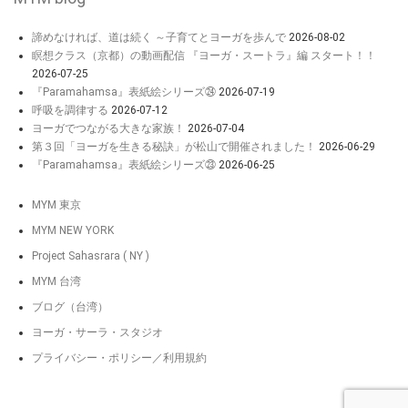
諦めなければ、道は続く ～子育てとヨーガを歩んで
2026-08-02
瞑想クラス（京都）の動画配信 『ヨーガ・スートラ』編 スタート！！
2026-07-25
『Paramahamsa』表紙絵シリーズ㉔
2026-07-19
呼吸を調律する
2026-07-12
ヨーガでつながる大きな家族！
2026-07-04
第３回「ヨーガを生きる秘訣」が松山で開催されました！
2026-06-29
『Paramahamsa』表紙絵シリーズ㉓
2026-06-25
MYM 東京
MYM NEW YORK
Project Sahasrara ( NY )
MYM 台湾
ブログ（台湾）
ヨーガ・サーラ・スタジオ
プライバシー・ポリシー／利用規約