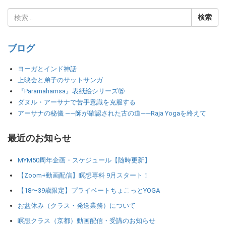
ブログ
ヨーガとインド神話
上映会と弟子のサットサンガ
『Paramahamsa』表紙絵シリーズ⑮
ダヌル・アーサナで苦手意識を克服する
アーサナの秘儀 ――師が確認された古の道――Raja Yogaを終えて
最近のお知らせ
MYM50周年企画・スケジュール【随時更新】
【Zoom+動画配信】瞑想専科 9月スタート！
【18〜39歳限定】プライベートちょこっとYOGA
お盆休み（クラス・発送業務）について
瞑想クラス（京都）動画配信・受講のお知らせ