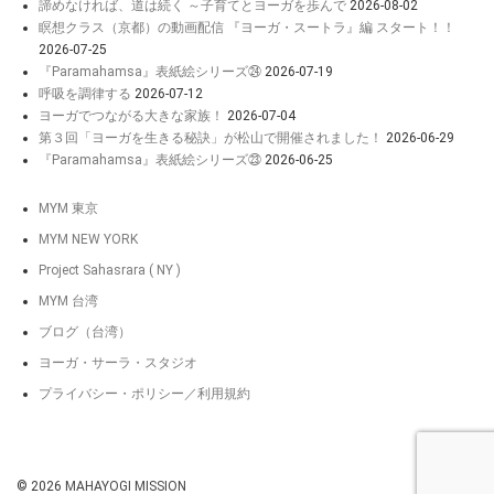
諦めなければ、道は続く ～子育てとヨーガを歩んで
2026-08-02
瞑想クラス（京都）の動画配信 『ヨーガ・スートラ』編 スタート！！
2026-07-25
『Paramahamsa』表紙絵シリーズ㉔
2026-07-19
呼吸を調律する
2026-07-12
ヨーガでつながる大きな家族！
2026-07-04
第３回「ヨーガを生きる秘訣」が松山で開催されました！
2026-06-29
『Paramahamsa』表紙絵シリーズ㉓
2026-06-25
MYM 東京
MYM NEW YORK
Project Sahasrara ( NY )
MYM 台湾
ブログ（台湾）
ヨーガ・サーラ・スタジオ
プライバシー・ポリシー／利用規約
© 2026
MAHAYOGI MISSION