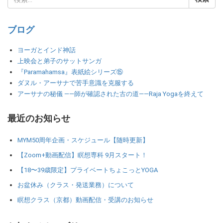
ブログ
ヨーガとインド神話
上映会と弟子のサットサンガ
『Paramahamsa』表紙絵シリーズ⑮
ダヌル・アーサナで苦手意識を克服する
アーサナの秘儀 ――師が確認された古の道――Raja Yogaを終えて
最近のお知らせ
MYM50周年企画・スケジュール【随時更新】
【Zoom+動画配信】瞑想専科 9月スタート！
【18〜39歳限定】プライベートちょこっとYOGA
お盆休み（クラス・発送業務）について
瞑想クラス（京都）動画配信・受講のお知らせ