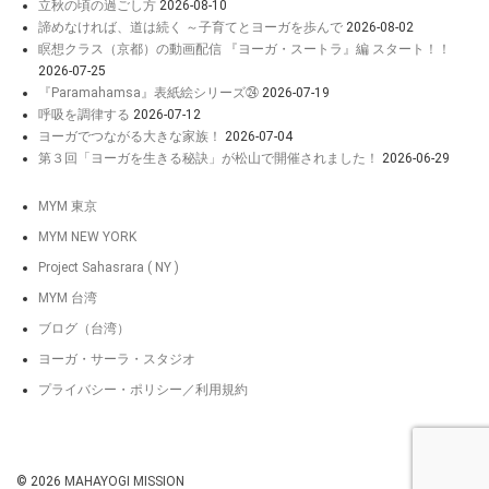
立秋の頃の過ごし方
2026-08-10
諦めなければ、道は続く ～子育てとヨーガを歩んで
2026-08-02
瞑想クラス（京都）の動画配信 『ヨーガ・スートラ』編 スタート！！
2026-07-25
『Paramahamsa』表紙絵シリーズ㉔
2026-07-19
呼吸を調律する
2026-07-12
ヨーガでつながる大きな家族！
2026-07-04
第３回「ヨーガを生きる秘訣」が松山で開催されました！
2026-06-29
MYM 東京
MYM NEW YORK
Project Sahasrara ( NY )
MYM 台湾
ブログ（台湾）
ヨーガ・サーラ・スタジオ
プライバシー・ポリシー／利用規約
© 2026
MAHAYOGI MISSION