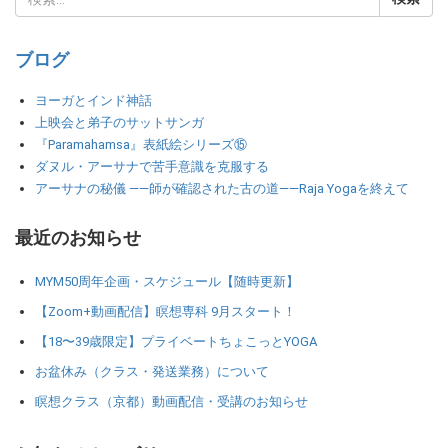
ブログ
ヨーガとインド神話
上映会と弟子のサットサンガ
『Paramahamsa』表紙絵シリーズ⑮
ダヌル・アーサナで苦手意識を克服する
アーサナの秘儀 ――師が確認された古の道――Raja Yogaを終えて
最近のお知らせ
MYM50周年企画・スケジュール【随時更新】
【Zoom+動画配信】瞑想専科 9月スタート！
【18〜39歳限定】プライベートちょこっとYOGA
お盆休み（クラス・発送業務）について
瞑想クラス（京都）動画配信・受講のお知らせ