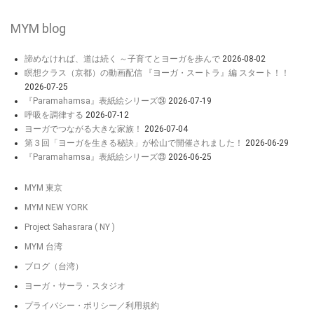
MYM blog
諦めなければ、道は続く ～子育てとヨーガを歩んで
2026-08-02
瞑想クラス（京都）の動画配信 『ヨーガ・スートラ』編 スタート！！
2026-07-25
『Paramahamsa』表紙絵シリーズ㉔
2026-07-19
呼吸を調律する
2026-07-12
ヨーガでつながる大きな家族！
2026-07-04
第３回「ヨーガを生きる秘訣」が松山で開催されました！
2026-06-29
『Paramahamsa』表紙絵シリーズ㉓
2026-06-25
MYM 東京
MYM NEW YORK
Project Sahasrara ( NY )
MYM 台湾
ブログ（台湾）
ヨーガ・サーラ・スタジオ
プライバシー・ポリシー／利用規約