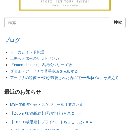
ブログ
ヨーガとインド神話
上映会と弟子のサットサンガ
『Paramahamsa』表紙絵シリーズ⑮
ダヌル・アーサナで苦手意識を克服する
アーサナの秘儀 ――師が確認された古の道――Raja Yogaを終えて
最近のお知らせ
MYM50周年企画・スケジュール【随時更新】
【Zoom+動画配信】瞑想専科 9月スタート！
【18〜39歳限定】プライベートちょこっとYOGA