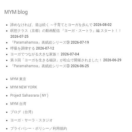
MYM blog
諦めなければ、道は続く ～子育てとヨーガを歩んで
2026-08-02
瞑想クラス（京都）の動画配信 『ヨーガ・スートラ』編 スタート！！
2026-07-25
『Paramahamsa』表紙絵シリーズ㉔
2026-07-19
呼吸を調律する
2026-07-12
ヨーガでつながる大きな家族！
2026-07-04
第３回「ヨーガを生きる秘訣」が松山で開催されました！
2026-06-29
『Paramahamsa』表紙絵シリーズ㉓
2026-06-25
MYM 東京
MYM NEW YORK
Project Sahasrara ( NY )
MYM 台湾
ブログ（台湾）
ヨーガ・サーラ・スタジオ
プライバシー・ポリシー／利用規約