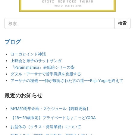
ブログ
ヨーガとインド神話
上映会と弟子のサットサンガ
『Paramahamsa』表紙絵シリーズ⑮
ダヌル・アーサナで苦手意識を克服する
アーサナの秘儀 ――師が確認された古の道――Raja Yogaを終えて
最近のお知らせ
MYM50周年企画・スケジュール【随時更新】
【18〜39歳限定】プライベートちょこっとYOGA
お盆休み（クラス・発送業務）について