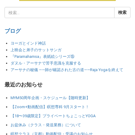
ブログ
ヨーガとインド神話
上映会と弟子のサットサンガ
『Paramahamsa』表紙絵シリーズ⑮
ダヌル・アーサナで苦手意識を克服する
アーサナの秘儀 ――師が確認された古の道――Raja Yogaを終えて
最近のお知らせ
MYM50周年企画・スケジュール【随時更新】
【Zoom+動画配信】瞑想専科 9月スタート！
【18〜39歳限定】プライベートちょこっとYOGA
お盆休み（クラス・発送業務）について
瞑想クラス（京都）動画配信・受講のお知らせ