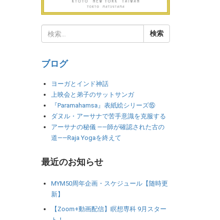
ブログ
ヨーガとインド神話
上映会と弟子のサットサンガ
『Paramahamsa』表紙絵シリーズ⑮
ダヌル・アーサナで苦手意識を克服する
アーサナの秘儀 ――師が確認された古の
道――Raja Yogaを終えて
最近のお知らせ
MYM50周年企画・スケジュール【随時更
新】
【Zoom+動画配信】瞑想専科 9月スター
ト！