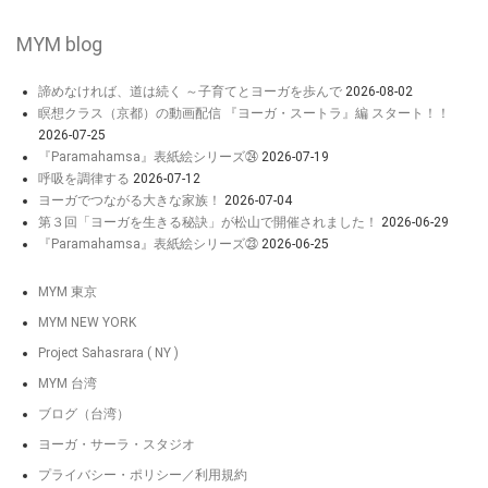
MYM blog
諦めなければ、道は続く ～子育てとヨーガを歩んで
2026-08-02
瞑想クラス（京都）の動画配信 『ヨーガ・スートラ』編 スタート！！
2026-07-25
『Paramahamsa』表紙絵シリーズ㉔
2026-07-19
呼吸を調律する
2026-07-12
ヨーガでつながる大きな家族！
2026-07-04
第３回「ヨーガを生きる秘訣」が松山で開催されました！
2026-06-29
『Paramahamsa』表紙絵シリーズ㉓
2026-06-25
MYM 東京
MYM NEW YORK
Project Sahasrara ( NY )
MYM 台湾
ブログ（台湾）
ヨーガ・サーラ・スタジオ
プライバシー・ポリシー／利用規約