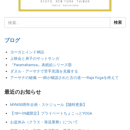
ブログ
ヨーガとインド神話
上映会と弟子のサットサンガ
『Paramahamsa』表紙絵シリーズ⑮
ダヌル・アーサナで苦手意識を克服する
アーサナの秘儀 ――師が確認された古の道――Raja Yogaを終えて
最近のお知らせ
MYM50周年企画・スケジュール【随時更新】
【18〜39歳限定】プライベートちょこっとYOGA
お盆休み（クラス・発送業務）について