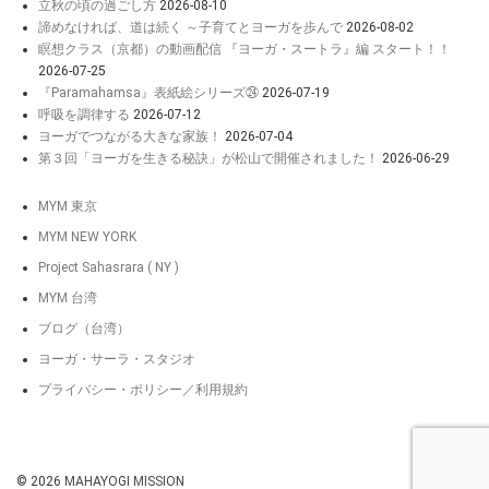
立秋の頃の過ごし方
2026-08-10
諦めなければ、道は続く ～子育てとヨーガを歩んで
2026-08-02
瞑想クラス（京都）の動画配信 『ヨーガ・スートラ』編 スタート！！
2026-07-25
『Paramahamsa』表紙絵シリーズ㉔
2026-07-19
呼吸を調律する
2026-07-12
ヨーガでつながる大きな家族！
2026-07-04
第３回「ヨーガを生きる秘訣」が松山で開催されました！
2026-06-29
MYM 東京
MYM NEW YORK
Project Sahasrara ( NY )
MYM 台湾
ブログ（台湾）
ヨーガ・サーラ・スタジオ
プライバシー・ポリシー／利用規約
© 2026
MAHAYOGI MISSION