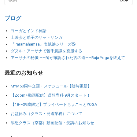
ブログ
ヨーガとインド神話
上映会と弟子のサットサンガ
『Paramahamsa』表紙絵シリーズ⑮
ダヌル・アーサナで苦手意識を克服する
アーサナの秘儀 ――師が確認された古の道――Raja Yogaを終えて
最近のお知らせ
MYM50周年企画・スケジュール【随時更新】
【Zoom+動画配信】瞑想専科 9月スタート！
【18〜39歳限定】プライベートちょこっとYOGA
お盆休み（クラス・発送業務）について
瞑想クラス（京都）動画配信・受講のお知らせ