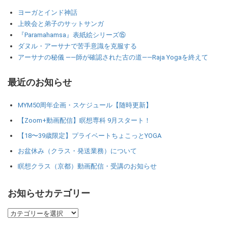
ヨーガとインド神話
上映会と弟子のサットサンガ
『Paramahamsa』表紙絵シリーズ⑮
ダヌル・アーサナで苦手意識を克服する
アーサナの秘儀 ――師が確認された古の道――Raja Yogaを終えて
最近のお知らせ
MYM50周年企画・スケジュール【随時更新】
【Zoom+動画配信】瞑想専科 9月スタート！
【18〜39歳限定】プライベートちょこっとYOGA
お盆休み（クラス・発送業務）について
瞑想クラス（京都）動画配信・受講のお知らせ
お知らせカテゴリー