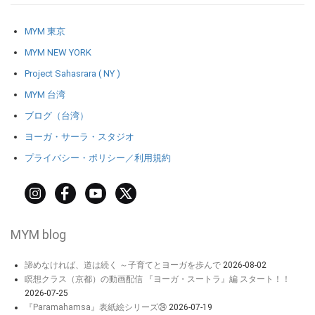
MYM 東京
MYM NEW YORK
Project Sahasrara ( NY )
MYM 台湾
ブログ（台湾）
ヨーガ・サーラ・スタジオ
プライバシー・ポリシー／利用規約
MYM blog
諦めなければ、道は続く ～子育てとヨーガを歩んで
2026-08-02
瞑想クラス（京都）の動画配信 『ヨーガ・スートラ』編 スタート！！
2026-07-25
『Paramahamsa』表紙絵シリーズ㉔
2026-07-19